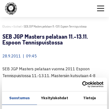
Etusivu
>
Uutiset
>
SEB JGP Masters pelataan 11.-13.11. Espoon Tennispuistossa
SEB JGP Masters pelataan 11.-13.11.
Espoon Tennispuistossa
28.9.2011 | 09:45
SEB JGP Masters pelataan vuonna 2011 Espoon
Tennispuistossa 11.-13.11. Mastersiin kutsutaan 4-8
pelaajaa, jotka ikäluokassaan ovat keränneet eniten
pisteitä SEB JGP-osakilpailuissa vuoden 2011 aikana.
Mastersiin kutsutuille lähetetään kutsu kilpailuun.
Suostumus
Yksityiskohdat
Tietoja
Kutsussa pelaajat saavat lisätietoa SEB JGP Mastersista.