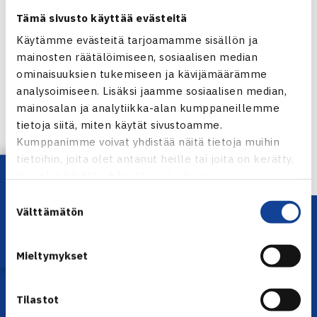
Järjestävinä tahoina toimivat Suomen Tennisliitto ja Erik
Tämä sivusto käyttää evästeitä
Nykopp.
Käytämme evästeitä tarjoamamme sisällön ja
mainosten räätälöimiseen, sosiaalisen median
Jaa:
ominaisuuksien tukemiseen ja kävijämäärämme
analysoimiseen. Lisäksi jaamme sosiaalisen median,
mainosalan ja analytiikka-alan kumppaneillemme
tietoja siitä, miten käytät sivustoamme.
← Edellinen
Kumppanimme voivat yhdistää näitä tietoja muihin
Seuraava uutinen: Heliövaara jatkoon
tietoihin, joita olet antanut heille tai joita on kerätty,
Jakartassa… →
Lataa OmaTennis!
kun olet käyttänyt heidän palvelujaan.
Suostumuksen
Välttämätön
valinta
Mieltymykset
Tilastot