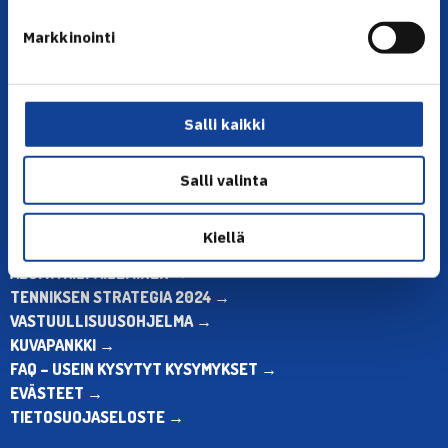
YHTEYSTIEDOT
Markkinointi
Olympiastadion, Paavo Nurmen tie 1, 00250 Helsinki
Puh. 010 574 3959
Toimiston puhelinajat:
ma-pe klo 10.00-12.00
Salli kaikki
Muina aikoina olkaa yhteydessä
sähköpostitse: toimisto@tennis.fi
Salli valinta
KAIKKI YHTEYSTIEDOT →
Kiellä
ALOITA HARRASTUS →
ALOITA KILPAILEMINEN →
TENNIKSEN STRATEGIA 2024 →
VASTUULLISUUSOHJELMA →
KUVAPANKKI →
FAQ – USEIN KYSYTYT KYSYMYKSET →
EVÄSTEET →
TIETOSUOJASELOSTE →