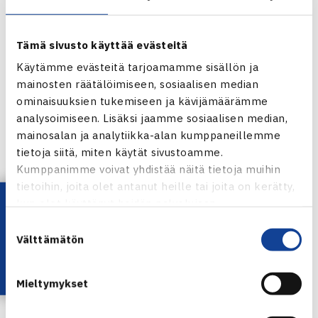
paikkakuntakohtaisesti.
Tämä sivusto käyttää evästeitä
SEB JGP:n visuaalista ilmettä on muutettu. Tämä näkyy
Käytämme evästeitä tarjoamamme sisällön ja
kilpailujen julisteissa, muissa painotöissä ja verkkosivuilla,
mainosten räätälöimiseen, sosiaalisen median
jotka julkaistaan uudessa osoitteessa
ominaisuuksien tukemiseen ja kävijämäärämme
http://www.sebnextgenerationfinland.fi/
analysoimiseen. Lisäksi jaamme sosiaalisen median,
mainosalan ja analytiikka-alan kumppaneillemme
tietoja siitä, miten käytät sivustoamme.
Uutuuksina verkkosivuilla on mm. osallistujien omat
Kumppanimme voivat yhdistää näitä tietoja muihin
pelaajakortit, blogit, videot ja kilpailutapahtumien esittelyt.
tietoihin, joita olet antanut heille tai joita on kerätty,
Lataa OmaTennis!
kun olet käyttänyt heidän palvelujaan.
Lisätietoja tapahtumista saa kilpailusarjan verkkosivuilta,
Suostumuksen
jonne tietoja päivitetään säännöllisesti.
Välttämätön
valinta
SEB JGP -kilpailusarjan toteutuksesta vastaan Suomen
Mieltymykset
Tennisliitto jäsenseurojensa kanssa. Tennisliitto kiittää
kaksi vuotta SEB JGP -kilpailuja vetänyttä Team Nykoppia