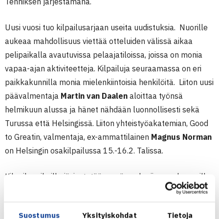
Tenniksen järjestämänä.
Uusi vuosi tuo kilpailusarjaan useita uudistuksia. Nuorille
aukeaa mahdollisuus viettää otteluiden välissä aikaa
pelipaikalla avautuvissa pelaajatiloissa, joissa on monia
vapaa-ajan aktiviteetteja. Kilpailuja seuraamassa on eri
paikkakunnilla monia mielenkiintoisia henkilöitä. Liiton uusi
päävalmentaja
Martin van Daalen
aloittaa työnsä
helmikuun alussa ja hänet nähdään luonnollisesti sekä
Turussa että Helsingissä. Liiton yhteistyöakatemian, Good
to Greatin, valmentaja, ex-ammattilainen
Magnus Norman
on Helsingin osakilpailussa 15.-16.2. Talissa.
Kilpailupaikoilla järjestetään myös pelaajien vanhemmille
ja muille taustajoukoille lasten ja nuorten kilpailu- ja
valmennustoiminnasta alustuksia ja infotilaisuuksia.
Suostumus
Yksityiskohdat
Tietoja
Oheistapahtumia rakennettaan kilpailu- ja