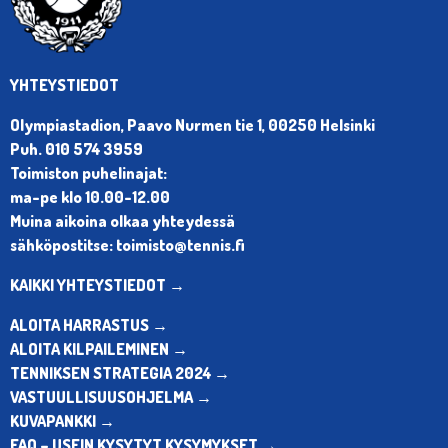
YHTEYSTIEDOT
Olympiastadion, Paavo Nurmen tie 1, 00250 Helsinki
Puh. 010 574 3959
Toimiston puhelinajat:
ma-pe klo 10.00-12.00
Muina aikoina olkaa yhteydessä
sähköpostitse: toimisto@tennis.fi
KAIKKI YHTEYSTIEDOT →
ALOITA HARRASTUS →
ALOITA KILPAILEMINEN →
TENNIKSEN STRATEGIA 2024 →
VASTUULLISUUSOHJELMA →
KUVAPANKKI →
FAQ – USEIN KYSYTYT KYSYMYKSET →