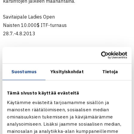
karsintojen jälkeen maanantaina.
Savitaipale Ladies Open
Naisten 10.000$ ITF-turnaus
28.7.-4.8.2013
Kaksinpelin karsinta
1.kierrosta: Daria Ponomareva Venäjä – Saana Saarteinen
57 63 64, Anastasiya
Suostumus
Yksityiskohdat
Tietoja
Komardina Venäjä – Heini Salonen 61 63, Anna Velica
Ruotsi – Olivia Pimiä 21 rtd,
Kim Hausler Sveitsi – Nanette Nylund 57 62 63, Helene
Tämä sivusto käyttää evästeitä
Scholsen Belgia – Elina Joronen
Käytämme evästeitä tarjoamamme sisällön ja
26 60 62
mainosten räätälöimiseen, sosiaalisen median
ominaisuuksien tukemiseen ja kävijämäärämme
Turnaus verkossa
analysoimiseen. Lisäksi jaamme sosiaalisen median,
mainosalan ja analytiikka-alan kumppaneillemme