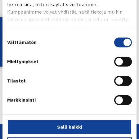
tietoja siitä, miten käytät sivustoamme.
Kumppanimme voivat yhdistää näitä tietoja muihin
tietoihin, joita olet antanut heille tai joita on kerätty,
Lataa OmaTennis!
kun olet käyttänyt heidän palvelujaan.
Suostumuksen
Välttämätön
valinta
Saana Saarteinen
Mieltymykset
Jaa:
Tilastot
← Edellinen
Markkinointi
Seuraava uutinen: V.Tuomi ja Julin… →
Salli kaikki