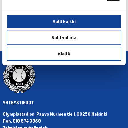
Salli kaikki
← Edellinen
Seuraava uutinen: Suomalainen – Sarrazzin… →
Salli valinta
Kiellä
YHTEYSTIEDOT
Olympiastadion, Paavo Nurmen tie 1, 00250 Helsinki
Puh. 010 574 3959
Toimiston puhelinajat: