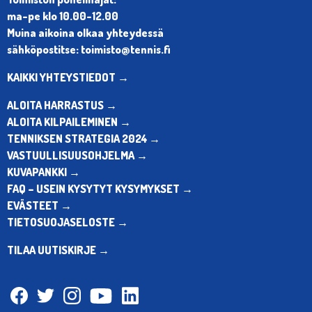
ma-pe klo 10.00-12.00
Muina aikoina olkaa yhteydessä
sähköpostitse: toimisto@tennis.fi
KAIKKI YHTEYSTIEDOT →
ALOITA HARRASTUS →
ALOITA KILPAILEMINEN →
TENNIKSEN STRATEGIA 2024 →
VASTUULLISUUSOHJELMA →
KUVAPANKKI →
FAQ – USEIN KYSYTYT KYSYMYKSET →
EVÄSTEET →
TIETOSUOJASELOSTE →
TILAA UUTISKIRJE →