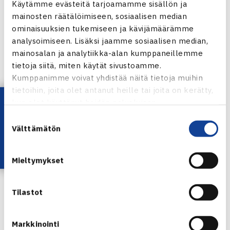
(WTA 1182).
Käytämme evästeitä tarjoamamme sisällön ja
mainosten räätälöimiseen, sosiaalisen median
Naisten 10.000$ ITF-turnaus
ominaisuuksien tukemiseen ja kävijämäärämme
analysoimiseen. Lisäksi jaamme sosiaalisen median,
29.7.-5.8.2012 Savitaipale
mainosalan ja analytiikka-alan kumppaneillemme
Kaksinpeli
tietoja siitä, miten käytät sivustoamme.
Puolivälieriä: Piia Suomalainen (1.) – Olga Brozda Puola
Kumppanimme voivat yhdistää näitä tietoja muihin
wo, Karen Barbat Tanska (4.) – Matilda Hamlin Ruotsi (7.)
tietoihin, joita olet antanut heille tai joita on kerätty,
62 61, Polina Vinogradova Venäjä (2.) – Beatrice
Lataa OmaTennis!
kun olet käyttänyt heidän palvelujaan.
Cedermark Ruotsi (6.) 62 62, Laetitia Sarrazin Ranska -
Suostumuksen
Carmen Lopez-Rueda Espanja (karsija 16 61 60
Välttämätön
valinta
Savitaipale Ladies Openin verkkosivut
Mieltymykset
Välierin live stream tästä la klo 13 alkaen
Tilastot
Piia Suomalainen
Markkinointi
Jaa: