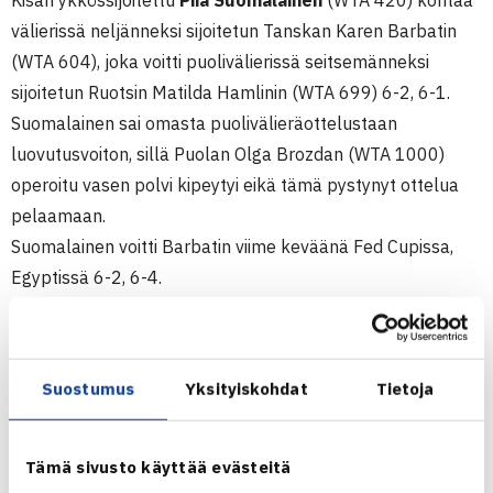
Kisan ykkössijoitettu
Piia Suomalainen
(WTA 420) kohtaa
välierissä neljänneksi sijoitetun Tanskan Karen Barbatin
(WTA 604), joka voitti puolivälierissä seitsemänneksi
sijoitetun Ruotsin Matilda Hamlinin (WTA 699) 6-2, 6-1.
Suomalainen sai omasta puolivälieräottelustaan
luovutusvoiton, sillä Puolan Olga Brozdan (WTA 1000)
operoitu vasen polvi kipeytyi eikä tämä pystynyt ottelua
pelaamaan.
Suomalainen voitti Barbatin viime keväänä Fed Cupissa,
Egyptissä 6-2, 6-4.
Toiseen välierään meni kakkossijoitettu 18-vuotias
pietarilainen Polina Vinogradova (WTA 517), joka voitti
puolivälierissä Ruotsin Beatrice Cedermarkin (WTA 643) 6-
Suostumus
Yksityiskohdat
Tietoja
2, 6-2. Vinogradovan välierävastustaja on Ranskan Laetitia
Sarrazin (WTA 818), joka voitti
puolivälierissä espanjalaiskarsija Carmen Lopez-Ruedan
Tämä sivusto käyttää evästeitä