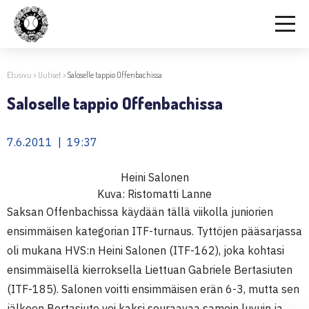
Etusivu
>
Uutiset
>
Saloselle tappio Offenbachissa
Saloselle tappio Offenbachissa
7.6.2011 | 19:37
Heini Salonen
Kuva: Ristomatti Lanne
Saksan Offenbachissa käydään tällä viikolla juniorien
ensimmäisen kategorian ITF-turnaus. Tyttöjen pääsarjassa
oli mukana HVS:n Heini Salonen (ITF-162), joka kohtasi
ensimmäisellä kierroksella Liettuan Gabriele Bertasiuten
(ITF-185). Salonen voitti ensimmäisen erän 6-3, mutta sen
jälkeen Bertasiute vei kaksi seuraavaa samoin luvuin ja