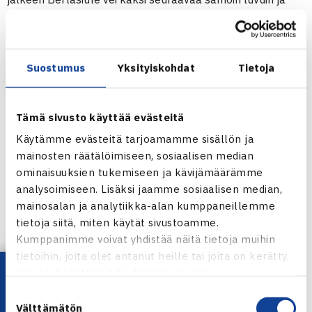
eteni toiselle kierrokselle. (RL)
Juniorien ITF-pistekilpailu (1.kateg.)
Suostumus
Yksityiskohdat
Tietoja
7.-12.6.2011 Offenbach, Saksa
Tyttöjen kaksinpeli
1.kierrosta: Gabriele Bertasiute Liettua – Heini Salonen 36
Tämä sivusto käyttää evästeitä
63 63
Käytämme evästeitä tarjoamamme sisällön ja
Tyttöjen nelinpeli
mainosten räätälöimiseen, sosiaalisen median
ominaisuuksien tukemiseen ja kävijämäärämme
1.kierrosta: Jessica Ren Britannia/Kimberley-Ann Surin
analysoimiseen. Lisäksi jaamme sosiaalisen median,
Kanada – Marie Elise Casares Ecuador/Salonen 63 64
mainosalan ja analytiikka-alan kumppaneillemme
tietoja siitä, miten käytät sivustoamme.
Offenbachin ITF-juniorikilpailu verkossa
Kumppanimme voivat yhdistää näitä tietoja muihin
tietoihin, joita olet antanut heille tai joita on kerätty,
Jaa:
Lataa OmaTennis!
kun olet käyttänyt heidän palvelujaan.
Suostumuksen
Välttämätön
valinta