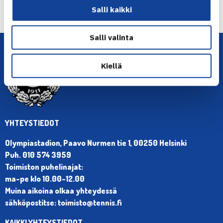
Seuraava uutinen: Buchanan voitti H.Kontisen…
Salli kaikki
→
Salli valinta
Kiellä
YHTEYSTIEDOT
Olympiastadion, Paavo Nurmen tie 1, 00250 Helsinki
Puh. 010 574 3959
Toimiston puhelinajat:
ma-pe klo 10.00-12.00
Muina aikoina olkaa yhteydessä
sähköpostitse: toimisto@tennis.fi
KAIKKI YHTEYSTIEDOT →