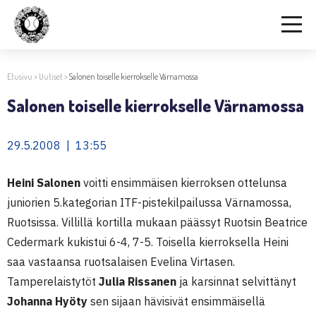
Etusivu
>
Uutiset
>
Salonen toiselle kierrokselle Värnamossa
Salonen toiselle kierrokselle Värnamossa
29.5.2008 | 13:55
Heini Salonen
voitti ensimmäisen kierroksen ottelunsa
juniorien 5.kategorian ITF-pistekilpailussa Värnamossa,
Ruotsissa. Villillä kortilla mukaan päässyt Ruotsin Beatrice
Cedermark kukistui 6-4, 7-5. Toisella kierroksella Heini
saa vastaansa ruotsalaisen Evelina Virtasen.
Tamperelaistytöt
Julia Rissanen
ja karsinnat selvittänyt
Johanna Hyöty
sen sijaan hävisivät ensimmäisellä