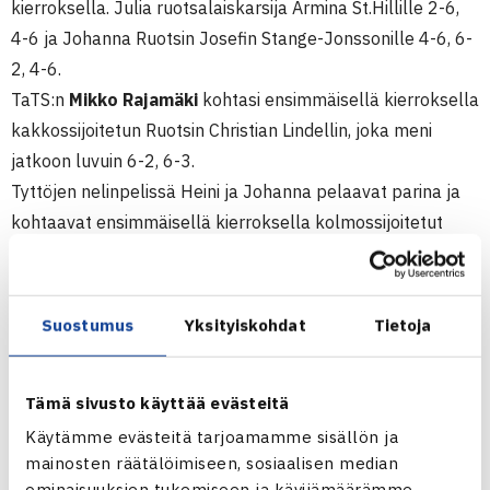
kierroksella. Julia ruotsalaiskarsija Armina St.Hillille 2-6,
4-6 ja Johanna Ruotsin Josefin Stange-Jonssonille 4-6, 6-
2, 4-6.
TaTS:n
Mikko Rajamäki
kohtasi ensimmäisellä kierroksella
kakkossijoitetun Ruotsin Christian Lindellin, joka meni
jatkoon luvuin 6-2, 6-3.
Tyttöjen nelinpelissä Heini ja Johanna pelaavat parina ja
kohtaavat ensimmäisellä kierroksella kolmossijoitetut
ruotsalaiset Isabelle Jonssonin ja Anette Munozovan.
Mikko Rajamäen parina poikien nelinpelissä on Ruotsin
Rasmus Svärd. Myös he kohtaava ensimmäisellä kierrolla
Suostumus
Yksityiskohdat
Tietoja
kolmossijoitetut ruotsalaiset, parin Tobias Blomgren/Nima
Madani.(RN)
Tämä sivusto käyttää evästeitä
Juniorien 5.kategorian ITF-pistekilpailu
Käytämme evästeitä tarjoamamme sisällön ja
mainosten räätälöimiseen, sosiaalisen median
26.5.-1.6.Värnamo, Ruotsi
ominaisuuksien tukemiseen ja kävijämäärämme