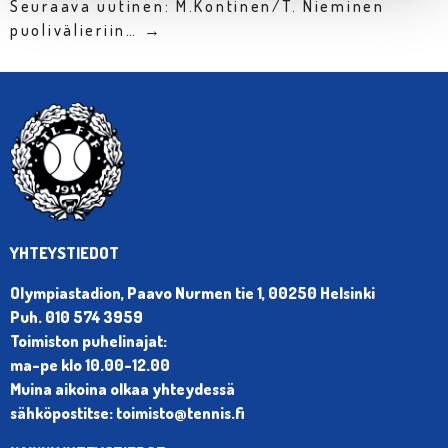
Seuraava uutinen: M.Kontinen/T. Nieminen
puolivälieriin… →
YHTEYSTIEDOT
Olympiastadion, Paavo Nurmen tie 1, 00250 Helsinki
Puh. 010 574 3959
Toimiston puhelinajat:
ma-pe klo 10.00-12.00
Muina aikoina olkaa yhteydessä
sähköpostitse: toimisto@tennis.fi