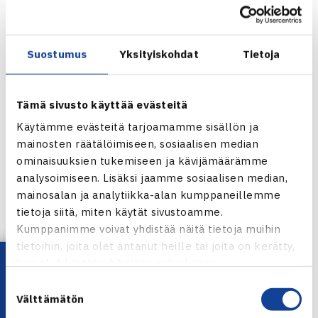
suoraan toisella kierroksella. Vastassa heillä ovat
Meksikon Carmen Araceli Cordoba ja Chilen Macarena
Olivares Lopez.
Suostumus
Yksityiskohdat
Tietoja
Juniorien ITF-pistekilpailu (2.kateg.)
Copa Milo
Tämä sivusto käyttää evästeitä
14.-19.2. Santiago, Chile
Käytämme evästeitä tarjoamamme sisällön ja
Poikien kaksinpeli
mainosten räätälöimiseen, sosiaalisen median
2.kierrosta: Herkko Pöllänen – Markos Kalovelonis
ominaisuuksien tukemiseen ja kävijämäärämme
Kreikka 36 63 64, Nikolas Papic Chile – Santtu Leskinen
analysoimiseen. Lisäksi jaamme sosiaalisen median,
mainosalan ja analytiikka-alan kumppaneillemme
62 64
tietoja siitä, miten käytät sivustoamme.
Tyttöjen kaksinpeli
Kumppanimme voivat yhdistää näitä tietoja muihin
2.kierrosta: Heini Salonen (8.) – Daria Sharapova Valko-
tietoihin, joita olet antanut heille tai joita on kerätty,
Venäjä 64 76(2)
Lataa OmaTennis!
kun olet käyttänyt heidän palvelujaan.
Poikien nelinpeli
Suostumuksen
2.kierrosta: Gaston Paz/Mauricio Perez Mota Argentiina
Välttämätön
valinta
(5.) – Leskinen/Pöllänen 63 63