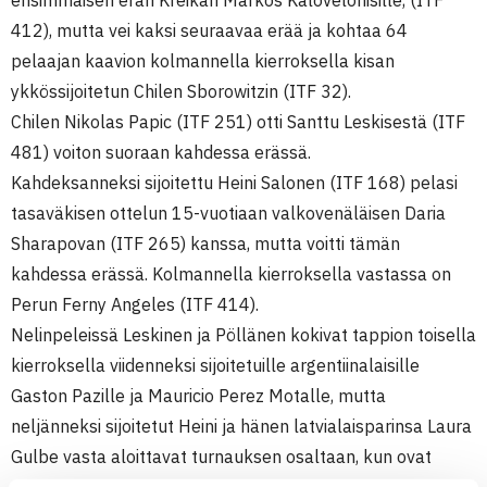
ensimmäisen erän Kreikan Markos Kalovelonisille, (ITF
412), mutta vei kaksi seuraavaa erää ja kohtaa 64
pelaajan kaavion kolmannella kierroksella kisan
ykkössijoitetun Chilen Sborowitzin (ITF 32).
Chilen Nikolas Papic (ITF 251) otti Santtu Leskisestä (ITF
481) voiton suoraan kahdessa erässä.
Kahdeksanneksi sijoitettu Heini Salonen (ITF 168) pelasi
tasaväkisen ottelun 15-vuotiaan valkovenäläisen Daria
Sharapovan (ITF 265) kanssa, mutta voitti tämän
kahdessa erässä. Kolmannella kierroksella vastassa on
Perun Ferny Angeles (ITF 414).
Nelinpeleissä Leskinen ja Pöllänen kokivat tappion toisella
kierroksella viidenneksi sijoitetuille argentiinalaisille
Gaston Pazille ja Mauricio Perez Motalle, mutta
neljänneksi sijoitetut Heini ja hänen latvialaisparinsa Laura
Gulbe vasta aloittavat turnauksen osaltaan, kun ovat