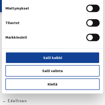
Mieltymykset
Copa Milo verkossa
Suomalaisjuniorien matkablogi Etelä-Amerikasta
Tilastot
Markkinointi
Salli kaikki
Salli valinta
Jaa:
Kiellä
← Edellinen