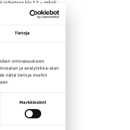
lä jatketaan klo 13 – mikäli
puolivälieriin.
en ITF-turnauksen voittajan,
Tietoja
edian ominaisuuksien
nosalan ja analytiikka-alan
 näitä tietoja muihin
jaan.
Markkinointi
elitappio Moskovassa… →