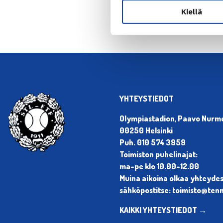
Kiellä
YHTEYSTIEDOT
Olympiastadion, Paavo Nurmen
00250 Helsinki
Puh. 010 574 3959
Toimiston puhelinajat:
ma-pe klo 10.00-12.00
Muina aikoina olkaa yhteyde
sähköpostitse: toimisto@tenni
KAIKKI YHTEYSTIEDOT →