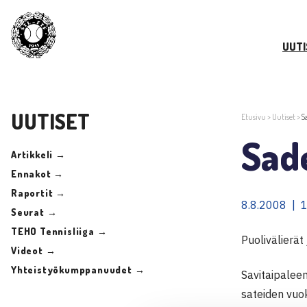
UUTI
UUTISET
Etusivu
>
Uutiset
>
S
Sade
Artikkeli →
Ennakot →
Raportit →
8.8.2008 | 
Seurat →
TEHO Tennisliiga →
Puolivälierät
Videot →
Yhteistyökumppanuudet →
Savitaipaleen
sateiden vuok