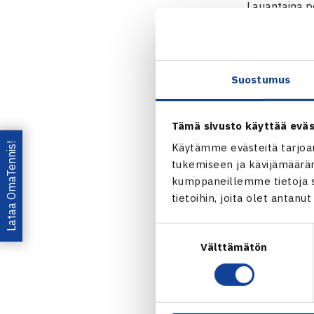
Lauantaina pe
sää pelaamise
Suomalaista 
kohtaa puoliv
Suostumus
Martina Balo
Savitaip
Tämä sivusto käyttää eväs
Lataa OmaTennis!
Käytämme evästeitä tarjoa
Jaa:
tukemiseen ja kävijämääräm
kumppaneillemme tietoja si
tietoihin, joita olet antanu
Suostumuksen
Välttämätön
valinta
← Edellin