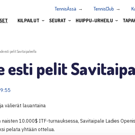
TennisÄssä
TennisClub
K
SET
KILPAILUT
SEURAT
HUIPPU-URHEILU
TAPA
ade esti pelit Savitaipaleella
 esti pelit Savitaipa
19:55
 ja välierät lauantaina
 naisten 10.000$ ITF-turnauksessa, Savitaipale Ladies Openiss
si pelata yhtään ottelua.