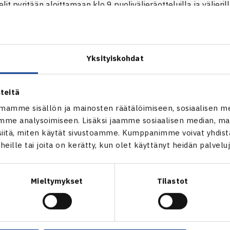
lit pyritään aloittamaan klo 9 puolivälieräotteluilla ja välieril
n sallii.
kisassa on mukana vielä
Katariina Tuohimaa
, joka on edennyt 
älierissä kisan kakkoseksi sijoitetun, viimeviikkoisen Tampere
Yksityiskohdat
govan.
ale Ladies Open
teitä
mamme sisällön ja mainosten räätälöimiseen, sosiaalisen m
me analysoimiseen. Lisäksi jaamme sosiaalisen median, mai
itä, miten käytät sivustoamme. Kumppanimme voivat yhdistää
t heille tai joita on kerätty, kun olet käyttänyt heidän palvelu
Mieltymykset
Tilastot
en
Seuraava uutinen: Laineelle nelinp