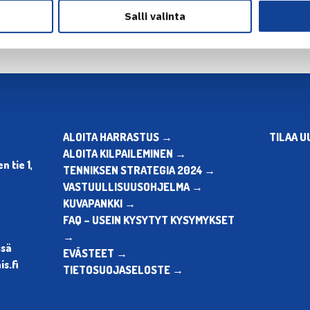
Salli valinta
ALOITA HARRASTUS →
TILAA U
ALOITA KILPAILEMINEN →
 tie 1,
TENNIKSEN STRATEGIA 2024 →
VASTUULLISUUSOHJELMA →
KUVAPANKKI →
FAQ – USEIN KYSYTYT KYSYMYKSET
→
ssä
EVÄSTEET →
s.fi
TIETOSUOJASELOSTE →