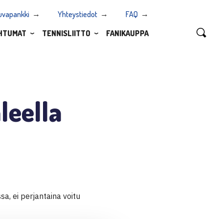
uvapankki
Yhteystiedot
FAQ
HTUMAT
TENNISLIITTO
FANIKAUPPA
leella
a, ei perjantaina voitu