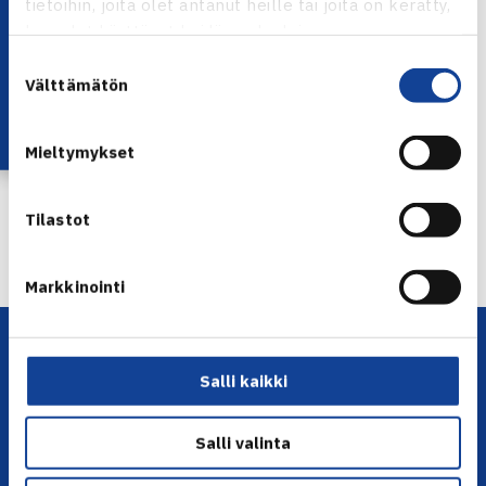
tietoihin, joita olet antanut heille tai joita on kerätty,
Lataa OmaTennis!
kun olet käyttänyt heidän palvelujaan.
Juniorien ITF-pistekilpailu Tallinnassa
Suostumuksen
Välttämätön
valinta
Jaa:
Mieltymykset
← Edellinen
Tilastot
Seuraava uutinen: Künnap/Zopp voitti
Heliövaara/T.Niemisen… →
Markkinointi
Salli kaikki
Salli valinta