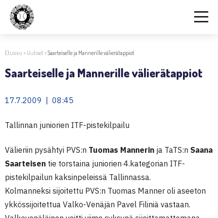
Etusivu
>
Uutiset
>
Saarteiselle ja Mannerille välierätappiot
Saarteiselle ja Mannerille välierätappiot
17.7.2009 | 08:45
Tallinnan juniorien ITF-pistekilpailu
Välieriin pysähtyi PVS:n
Tuomas Mannerin
ja TaTS:n
Saana
Saarteisen
tie torstaina juniorien 4.kategorian ITF-
pistekilpailun kaksinpeleissä Tallinnassa.
Kolmanneksi sijoitettu PVS:n Tuomas Manner oli aseeton
ykkössijoitettua Valko-Venäjän Pavel Filiniä vastaan.