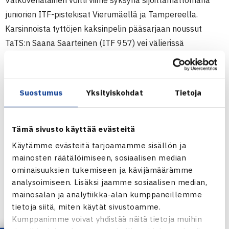
Valkovenäläinen voitti viime syksynä sijoittamattomana
juniorien ITF-pistekisat Vierumäellä ja Tampereella.
Karsinnoista tyttöjen kaksinpelin pääsarjaan noussut
TaTS:n Saana Saarteinen (ITF 957) vei välierissä
ensimmäisen erän Viron 14-vuotiaalta Anett Kontaveitilta,
mutta joutui sitten taipumaan kahdessa seuraavassa
erässä. Kontaveitilla ei ennen tätä turnausta ollut juniorien
Suostumus
Yksityiskohdat
Tietoja
ITF-rankingia.
Juniorien ITF-pistekilpailu (4.kategoria)
Tämä sivusto käyttää evästeitä
11.-17.7. Tallinna, Viro
Käytämme evästeitä tarjoamamme sisällön ja
Poikien kaksinpeli
mainosten räätälöimiseen, sosiaalisen median
ominaisuuksien tukemiseen ja kävijämäärämme
Välieriä: Pavel Filin Valko-Venäjä (1.) – Tuomas Manner
analysoimiseen. Lisäksi jaamme sosiaalisen median,
(3.) 61 60
mainosalan ja analytiikka-alan kumppaneillemme
Tyttöjen kaksinpeli
tietoja siitä, miten käytät sivustoamme.
Välieriä: Anett Kontaveit Viro (villi kortti) – Saana
Kumppanimme voivat yhdistää näitä tietoja muihin
Saarteinen (karsija) 26 60 63