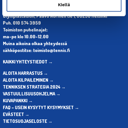
YHTEYSTIEDOT
Kiellä
Olympiastadion, Paavo Nurmen tie 1, 00250 Helsinki
Puh. 010 574 3959
Toimiston puhelinajat:
ma-pe klo 10.00-12.00
Muina aikoina olkaa yhteydessä
sähköpostitse: toimisto@tennis.fi
KAIKKI YHTEYSTIEDOT →
ALOITA HARRASTUS →
ALOITA KILPAILEMINEN →
TENNIKSEN STRATEGIA 2024 →
VASTUULLISUUSOHJELMA →
KUVAPANKKI →
FAQ – USEIN KYSYTYT KYSYMYKSET →
EVÄSTEET →
TIETOSUOJASELOSTE →