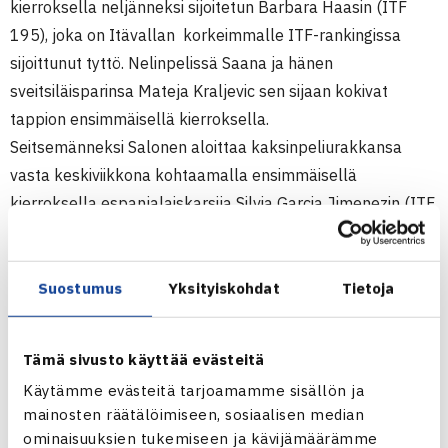
kierroksella neljänneksi sijoitetun Barbara Haasin (ITF
195), joka on Itävallan korkeimmalle ITF-rankingissa
sijoittunut tyttö. Nelinpelissä Saana ja hänen
sveitsiläisparinsa Mateja Kraljevic sen sijaan kokivat
tappion ensimmäisellä kierroksella.
Seitsemänneksi Salonen aloittaa kaksinpeliurakkansa
vasta keskiviikkona kohtaamalla ensimmäisellä
kierroksella espanjalaiskarsija Silvia Garcia Jimenezin (ITF
1129). Nelinpelissä Heini ja Ruotsin Rebecca Poikajärvi
ovat edenneet puolivälieriin.
Suostumus
Yksityiskohdat
Tietoja
Juniorien ITF-pistekilpailu (3.kateg.)
12.-18.4. Alicante, Espanja
Tämä sivusto käyttää evästeitä
Tyttöjen kaksinpeli
Käytämme evästeitä tarjoamamme sisällön ja
1.kierrosta: Saana Saarteinen – Anna Velica Ruotsi 36 62
mainosten räätälöimiseen, sosiaalisen median
61
ominaisuuksien tukemiseen ja kävijämäärämme