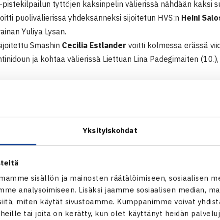
-pistekilpailun tyttöjen kaksinpelin välierissä nähdään kaksi 
oitti puolivälierissä yhdeksänneksi sijoitetun HVS:n
Heini Sal
rainan Yuliya Lysan.
sijoitettu Smashin
Cecilia Estlander
voitti kolmessa erässä vii
tinidoun ja kohtaa välierissä Liettuan Lina Padegimaiten (10.),
Ella Leivo ja Saana Saarteinen voitti puolivälierissä liettualais
kaiten ja kohtaavat välierissä saksalaisparin Luise Intert/Le
kategorian ITF-pistekilpailu
Yksityiskohdat
ööpenhamina, Tanska
inpeli
teitä
: Saana Saarteinen – Heini Salonen (9.) 62 76(3), Cecilia Estland
mamme sisällön ja mainosten räätälöimiseen, sosiaalisen m
u Kreikka (5.) 61 67(4) 60 Lina padegimaite Liettua (10.) – El
me analysoimiseen. Lisäksi jaamme sosiaalisen median, mai
npeli
itä, miten käytät sivustoamme. Kumppanimme voivat yhdistää
: Ella Leivo/Saana Saarteinen – Lina Padegimaite/Gabriele Sins
t heille tai joita on kerätty, kun olet käyttänyt heidän palvelu