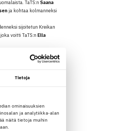
suomalaista. TaTS:n
Saana
osen
ja kohtaa kolmanneksi
denneksi sijoitetun Kreikan
 joka voitti TaTS:n
Ella
et Lina Padegimaiten ja
a Kruse Utermann.
Tietoja
er (4.) – Eleni
edian ominaisuuksien
la Leivo (15.) 62 60
nosalan ja analytiikka-alan
 näitä tietoja muihin
kaite Liettua 63 62
jaan.