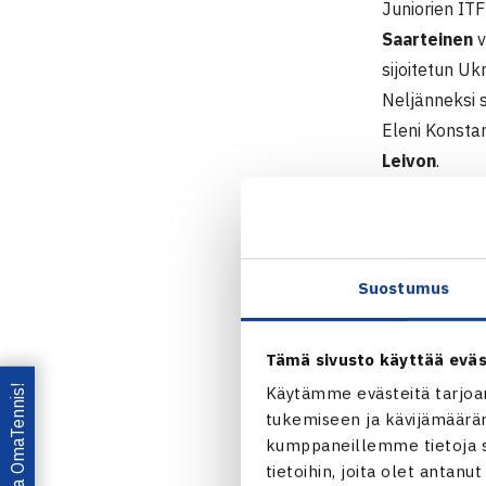
Juniorien ITF
Saarteinen
v
sijoitetun Uk
Neljänneksi 
Eleni Konstan
Leivon
.
Nelinpelissä 
Gabriela Sins
Juniorien 4.
Suostumus
22.-28.6. K
Tyttöjen kaks
Tämä sivusto käyttää eväs
Puolivälieriä
Lataa OmaTennis!
Käytämme evästeitä tarjoa
Konstantinido
tukemiseen ja kävijämääräm
Tyttöjen neli
kumppaneillemme tietoja si
Puolivälieriä
tietoihin, joita olet antanu