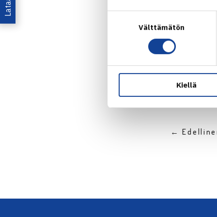
Juniorie
Suostumuksen
Välttämätön
valinta
Jaa:
Kiellä
← Edellin