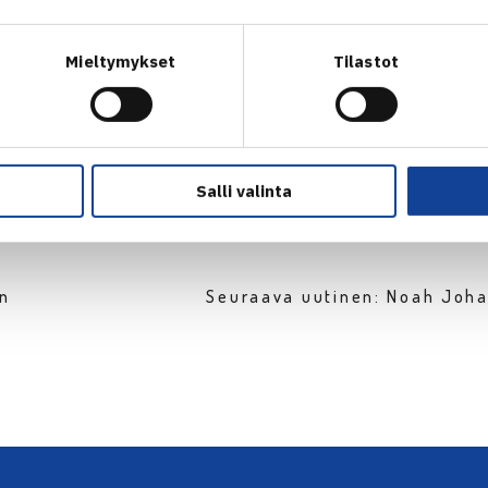
n ITF-pistekilpailu Kööpenhaminassa
Mieltymykset
Tilastot
Salli valinta
en
Seuraava uutinen: Noah Joh