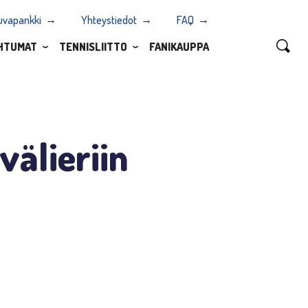
uvapankki
Yhteystiedot
FAQ
HTUMAT
TENNISLIITTO
FANIKAUPPA
välieriin