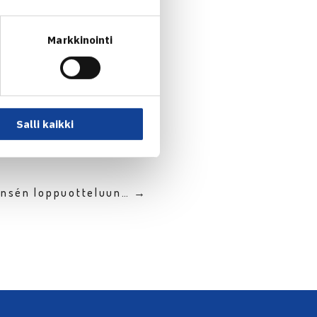
Markkinointi
Salli kaikki
ansén loppuotteluun… →