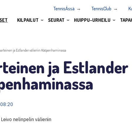
TennisÄssä
TennisClub
K
SET
KILPAILUT
SEURAT
HUIPPU-URHEILU
TAPA
aarteinen ja Estlander välieriin Kööpenhaminassa
teinen ja Estlander 
penhaminassa
 08:20
Leivo nelinpelin välieriin