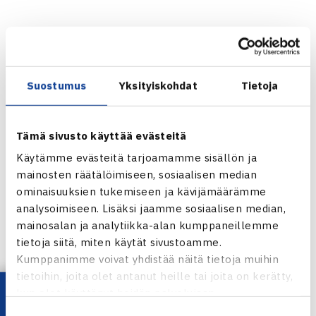
Tulokset
Pajulahti, Nastola
Suostumus
Yksityiskohdat
Tietoja
Saana Saarteinen TATS – Cecilia Estlander Smash 7-5, 7-
6(1)
Tämä sivusto käyttää evästeitä
Käytämme evästeitä tarjoamamme sisällön ja
mainosten räätälöimiseen, sosiaalisen median
Yleiset SM -kilpailut
ominaisuuksien tukemiseen ja kävijämäärämme
analysoimiseen. Lisäksi jaamme sosiaalisen median,
mainosalan ja analytiikka-alan kumppaneillemme
tietoja siitä, miten käytät sivustoamme.
Kumppanimme voivat yhdistää näitä tietoja muihin
tietoihin, joita olet antanut heille tai joita on kerätty,
kun olet käyttänyt heidän palvelujaan.
Jaa:
Suostumuksen