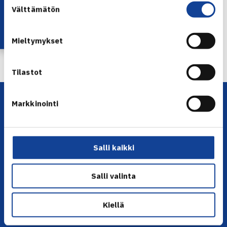
Lataa OmaTennis!
Välttämätön
valinta
← Edellinen
Mieltymykset
Seuraava uutinen: Nelinpelin Suomen mestarit…
→
Tilastot
Markkinointi
Salli kaikki
YHTEYSTIEDOT
Salli valinta
Olympiastadion, Paavo Nurmen tie 1, 00250 Helsinki
Kiellä
Puh. 010 574 3959
Toimiston puhelinajat: