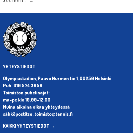
Suomen… →
YHTEYSTIEDOT
Olympiastadion, Paavo Nurmen tie 1, 00250 Helsinki
Puh. 010 574 3959
Toimiston puhelinajat:
ma-pe klo 10.00-12.00
Muina aikoina olkaa yhteydessä
sähköpostitse: toimisto@tennis.fi
KAIKKI YHTEYSTIEDOT →