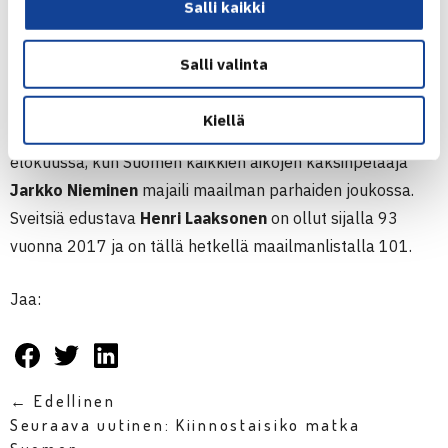
Salli kaikki
Kyseessä on korkeimman tason Challenger-turnaus. Tämä
on jo nyt Ruusuvuoren uran paras saavutus kyseisellä
Salli valinta
tasolla. Turnausvoitto nostaisi suomalaisen kaksinpelin
maailmanlistalla sadan parhaan joukkoon. Viimeksi
Kiellä
suomalainen oli kaksinpelissä TOP100:ssa vuoden 2015
elokuussa, kun Suomen kaikkien aikojen kaksinpelaaja
Jarkko Nieminen
majaili maailman parhaiden joukossa.
Sveitsiä edustava
Henri Laaksonen
on ollut sijalla 93
vuonna 2017 ja on tällä hetkellä maailmanlistalla 101.
Jaa:
← Edellinen
Seuraava uutinen: Kiinnostaisiko matka