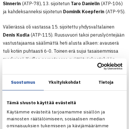
Sinnerin
(ATP-78), 13. sijoitetun
Taro Danielin
(ATP-106)
ja kahdeksanneksi sijoitetun
Dominik Koepferin
(ATP-95).
Välierässä oli vastassa 15. sijoitettu yhdysvaltalainen
Denis Kudla
(ATP-115). Ruusuvuori takoi peruslyöntejään
vastustajaansa säälimättä heti alusta alkaen: avauserä
tuli kotiin puhtaasti 6-0. Toinen erä sujui tasaisemmissa
merkeissä Kudlan parantaessa syöttötyöskentelyään.
Ruusuvuori selvitti vastustajansa useita murtopalloja ja
otti lopulta itse tarvittavan murron, mikä toi otteluvoiton
Suostumus
Yksityiskohdat
Tietoja
erin 6-0, 7-5. Ottelu kesti tunnin ja 12 minuuttia.
– Ensimmäinen erä oli todella hyvää tennistä itseltäni.
Tämä sivusto käyttää evästeitä
Toisessa erässä oman haasteensa toi kova tuuli. En ihan
Käytämme evästeitä tarjoamamme sisällön ja
pystynyt pelaamaan parasta peliäni ja toisaalta vastustaja
mainosten räätälöimiseen, sosiaalisen median
paransi myös paljon. Syötölläni sain onneksi apuja toisessa
ominaisuuksien tukemiseen ja kävijämäärämme