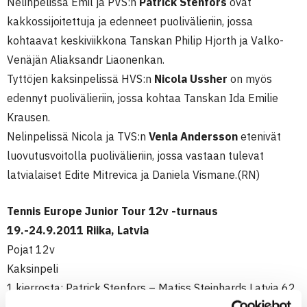
Nelinpelissä Emil ja PVS:n
Patrick Stenfors
ovat
kakkossijoitettuja ja edenneet puolivälieriin, jossa
kohtaavat keskiviikkona Tanskan Philip Hjorth ja Valko-
Venäjän Aliaksandr Liaonenkan.
Tyttöjen kaksinpelissä HVS:n
Nicola Ussher
on myös
edennyt puolivälieriin, jossa kohtaa Tanskan Ida Emilie
Krausen.
Nelinpelissä Nicola ja TVS:n
Venla Andersson
etenivät
luovutusvoitolla puolivälieriin, jossa vastaan tulevat
latvialaiset Edite Mitrevica ja Daniela Vismane.(RN)
Tennis Europe Junior Tour 12v -turnaus
19.-24.9.2011 Riika, Latvia
Pojat 12v
Kaksinpeli
1.kierrosta: Patrick Stenfors – Matiss Steinhards Latvia 62