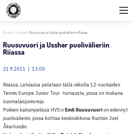
Etusivu
>
Uutiset
>
Ruusuvuori ja Ussher puolivälieriin Riiassa
Ruusuvuori ja Ussher puolivälieriin
Riiassa
21.9.2011 | 12:00
Riiassa, Latviassa pelataan tällä viikolla 12-vuotiaiden
Tennis Europe Junior Tour -turnausta, jossa on mukana
suomalaisjunioreja.
Poikien kaksinpelissä HVS:n
Emil Ruusuvuori
on edennyt
puolivälieriin, jossa kohtaa keskiviikkona Ruotsin Joel
Åkerlundin.