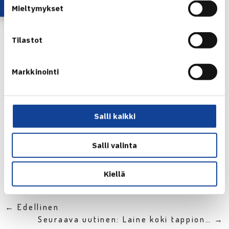
Mieltymykset
Riian TE12 -turnaus verkossa
Tilastot
Markkinointi
Emil Ruusuvuori
Salli kaikki
Nicola Ussher
Salli valinta
Jaa:
Kiellä
← Edellinen
Seuraava uutinen: Laine koki tappion… →