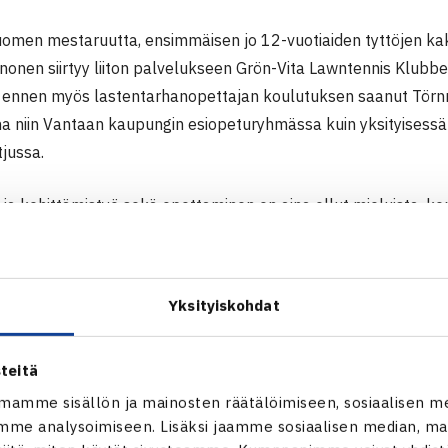
omen mestaruutta, ensimmäisen jo 12-vuotiaiden tyttöjen kaks
nonen siirtyy liiton palvelukseen Grön-Vita Lawntennis Klubb
tä ennen myös lastentarhanopettajan koulutuksen saanut Törn
ana niin Vantaan kaupungin esiopeturyhmässa kuin yksityis
tjussa.
 ja kehittämistyö sekä opettaminen on aina ollut mieluista, ke
on toiminut myös hallituksen jäsenenä ja ollut mukana kaikiss
Yksityiskohdat
ssa hän on toiminut seurassa valmennustehtävissäkin.
llikön toimenkuvaa on muutettu aiemmasta enemmän toiminna
teitä
 toimitusjohtaja Teemu Purho.
mamme sisällön ja mainosten räätälöimiseen, sosiaalisen m
me analysoimiseen. Lisäksi jaamme sosiaalisen median, mai
os-Heinonen aloittaa tehtävässään 13.8.