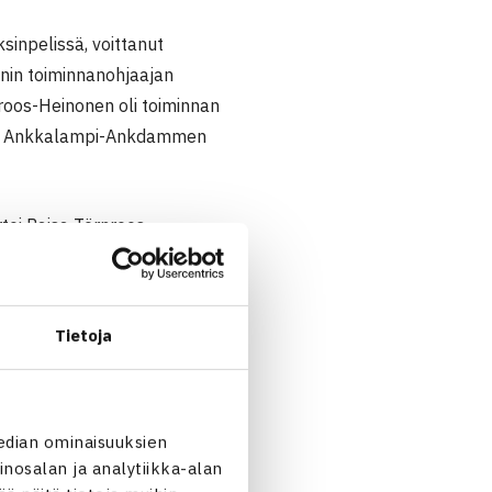
inpelissä, voittanut
enin toiminnanohjaajan
roos-Heinonen oli toiminnan
essä Ankkalampi-Ankdammen
rtoi Raisa Törnroos-
a toimikunnissa. Aktiivisen
Tietoja
n kehittämisen suuntaan,
edian ominaisuuksien
nosalan ja analytiikka-alan