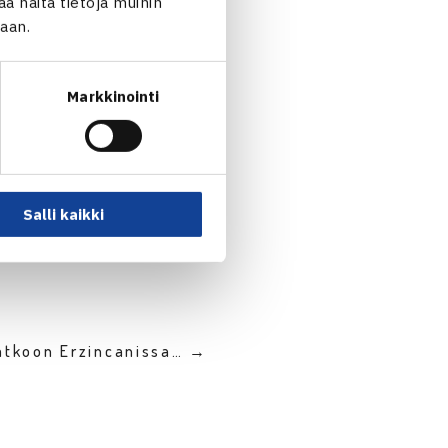
 näitä tietoja muihin
jaan.
Markkinointi
Salli kaikki
jatkoon Erzincanissa… →