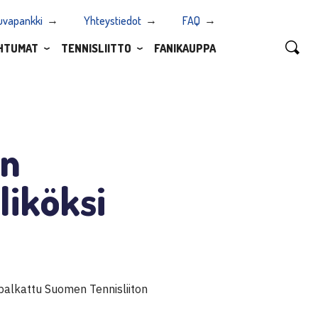
uvapankki
Yhteystiedot
FAQ
HTUMAT
TENNISLIITTO
FANIKAUPPA
en
liköksi
 palkattu Suomen Tennisliiton