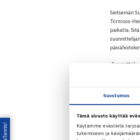
Seitsemän Su
Törnroos-Hei
paikalta. Si
suunnittelij
päivähoitoke
-Suunnittelu-
Heinonen.
GVLK:ssa hän 
Suostumus
peliuran ohe
-Kilpailupää
Tämä sivusto käyttää eväs
kertoi liiton
Käytämme evästeitä tarjoa
tukemiseen ja kävijämääräm
Raisa Törnro