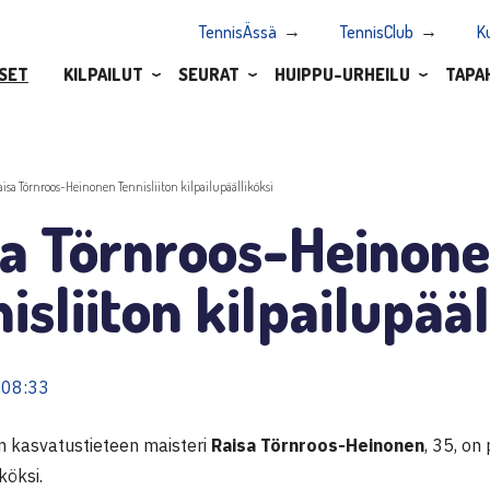
TennisÄssä
TennisClub
K
SET
KILPAILUT
SEURAT
HUIPPU-URHEILU
TAPA
aisa Törnroos-Heinonen Tennisliiton kilpailupäälliköksi
sa Törnroos-Heinon
isliiton kilpailupääl
 08:33
en kasvatustieteen maisteri
Raisa Törnroos-Heinonen
, 35, on
köksi.