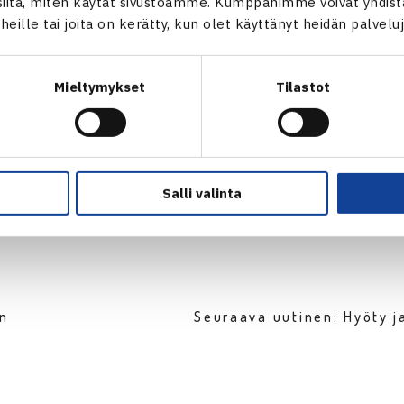
itä, miten käytät sivustoamme. Kumppanimme voivat yhdistää
t heille tai joita on kerätty, kun olet käyttänyt heidän palvelu
Mieltymykset
Tilastot
Salli valinta
en
Seuraava uutinen: Hyöty 