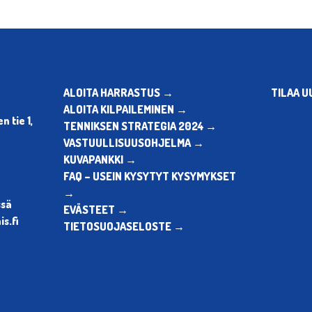
ALOITA HARRASTUS →
TILAA U
ALOITA KILPAILEMINEN →
 tie 1,
TENNIKSEN STRATEGIA 2024 →
VASTUULLISUUSOHJELMA →
KUVAPANKKI →
FAQ – USEIN KYSYTYT KYSYMYKSET
→
ssä
EVÄSTEET →
s.fi
TIETOSUOJASELOSTE →