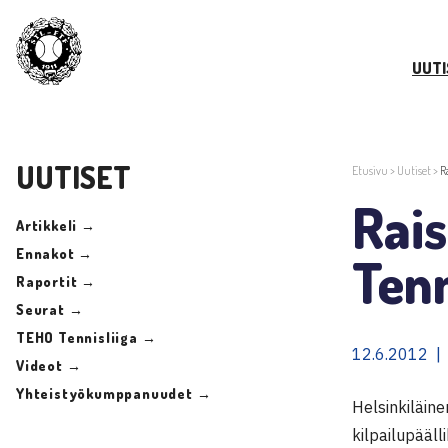
UUTI
UUTISET
Etusivu
>
Uutiset
>
R
Rai
Artikkeli →
Ennakot →
Tenn
Raportit →
Seurat →
TEHO Tennisliiga →
12.6.2012 |
Videot →
Yhteistyökumppanuudet →
Helsinkiläin
kilpailupäälli