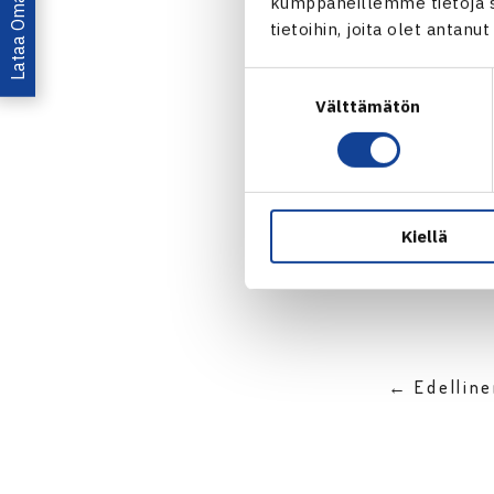
Lataa OmaTennis!
kumppaneillemme tietoja si
tietoihin, joita olet antanu
Suostumuksen
Välttämätön
valinta
Jaa:
Kiellä
← Edellin