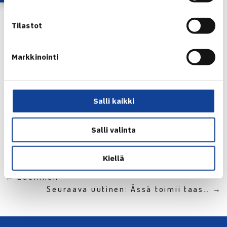
Turnaus verkossa
Tilastot
Markkinointi
Joel Popov
Salli kaikki
Jaa:
Salli valinta
Kiellä
← Edellinen
Seuraava uutinen: Ässä toimii taas… →