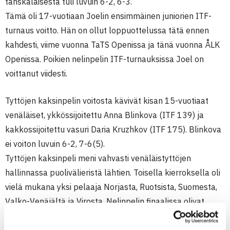
tanskalaisesta tuli luvuin 6-2, 6-3.
Tämä oli 17-vuotiaan Joelin ensimmäinen juniorien ITF-
turnaus voitto. Hän on ollut loppuottelussa tätä ennen
kahdesti, viime vuonna TaTS Openissa ja tänä vuonna ÅLK
Openissa. Poikien nelinpelin ITF-turnauksissa Joel on
voittanut viidesti.
Tyttöjen kaksinpelin voitosta kävivät kisan 15-vuotiaat
venäläiset, ykkössijoitettu Anna Blinkova (ITF 139) ja
kakkossijoitettu vasuri Daria Kruzhkov (ITF 175). Blinkova
ei voiton luvuin 6-2, 7-6(5).
Tyttöjen kaksinpeli meni vahvasti venäläistyttöjen
hallinnassa puolivälieristä lähtien. Toisella kierroksella oli
vielä mukana yksi pelaaja Norjasta, Ruotsista, Suomesta,
Valko-Venäjältä ja Virosta. Nelinpelin finaalissa olivat
HVS:n
Lila Humaloja
ja
Olivia Pimiä
.