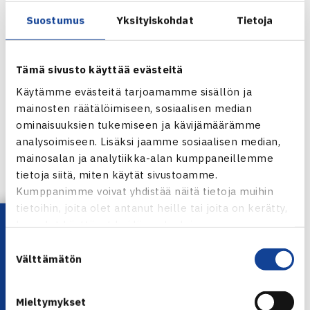
TaTS Open
Suostumus
Yksityiskohdat
Tietoja
Juniorien ITF-turnaus (4.kateg.)
29.10.-2.11.2013 Tampere
Tämä sivusto käyttää evästeitä
Järj: TaTS
Käytämme evästeitä tarjoamamme sisällön ja
mainosten räätälöimiseen, sosiaalisen median
Loppuottelutulokset
ominaisuuksien tukemiseen ja kävijämäärämme
Poikien kaksinpeli
analysoimiseen. Lisäksi jaamme sosiaalisen median,
Joel Popov (1.) – Christian Sigsgaard Tanska (4.) 62 63
mainosalan ja analytiikka-alan kumppaneillemme
Tyttöjen kaksinpeli
tietoja siitä, miten käytät sivustoamme.
Anna Blinkova Venäjä (1.) – Daria Kruzhkova (2.) 62 76(5)
Kumppanimme voivat yhdistää näitä tietoja muihin
tietoihin, joita olet antanut heille tai joita on kerätty,
Poikien nelinpeli
Lataa OmaTennis!
kun olet käyttänyt heidän palvelujaan.
Philip Moebius/Christian Samuelsson Ruotsi (1.) – Oscar
Suostumuksen
Jeppesen/Christian Sigsgaard Tanska (3.) 36 63 [13-11]
Välttämätön
valinta
Tyttöjen nelinpeli
Natalia Belova/Polina Pakhomova Venäjä (3.) – Lila
Mieltymykset
Humaloja/Olivia Pimiä 64 62