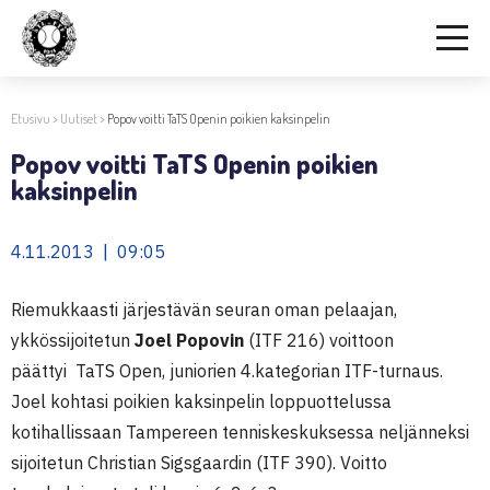
Etusivu
>
Uutiset
>
Popov voitti TaTS Openin poikien kaksinpelin
Popov voitti TaTS Openin poikien
kaksinpelin
4.11.2013 | 09:05
Riemukkaasti järjestävän seuran oman pelaajan,
ykkössijoitetun
Joel Popovin
(ITF 216) voittoon
päättyi TaTS Open, juniorien 4.kategorian ITF-turnaus.
Joel kohtasi poikien kaksinpelin loppuottelussa
kotihallissaan Tampereen tenniskeskuksessa neljänneksi
sijoitetun Christian Sigsgaardin (ITF 390). Voitto