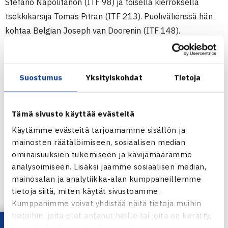
Stefano Napolitanon (ITF 98) ja toisella kierroksella
tsekkikarsija Tomas Pitran (ITF 213). Puolivälierissä hän
kohtaa Belgian Joseph van Doorenin (ITF 148).
Juniorien ITF-pistekilpailu (2.kateg.)
1.-5.6.2011 Budapest, Unkari
Suostumus
Yksityiskohdat
Tietoja
Poikien kaksinpeli
1.kierrosta: Herkko Pöllänen – Stefano Napolitano Italia
Tämä sivusto käyttää evästeitä
(4.) 61 57 64
2.kierrosta: Pöllänen – Tomas Pitra Tsekki (karsija) 76(6)
Käytämme evästeitä tarjoamamme sisällön ja
mainosten räätälöimiseen, sosiaalisen median
75
ominaisuuksien tukemiseen ja kävijämäärämme
analysoimiseen. Lisäksi jaamme sosiaalisen median,
Budapestin juniorien ITF-pistekilpailu verkossa
mainosalan ja analytiikka-alan kumppaneillemme
tietoja siitä, miten käytät sivustoamme.
Kumppanimme voivat yhdistää näitä tietoja muihin
tietoihin, joita olet antanut heille tai joita on kerätty,
kun olet käyttänyt heidän palvelujaan.