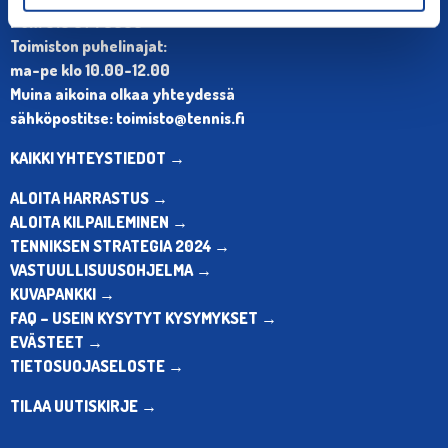
Puh. 010 574 3959
Toimiston puhelinajat:
ma-pe klo 10.00-12.00
Muina aikoina olkaa yhteydessä
sähköpostitse: toimisto@tennis.fi
KAIKKI YHTEYSTIEDOT →
ALOITA HARRASTUS →
ALOITA KILPAILEMINEN →
TENNIKSEN STRATEGIA 2024 →
VASTUULLISUUSOHJELMA →
KUVAPANKKI →
FAQ – USEIN KYSYTYT KYSYMYKSET →
EVÄSTEET →
TIETOSUOJASELOSTE →
TILAA UUTISKIRJE →