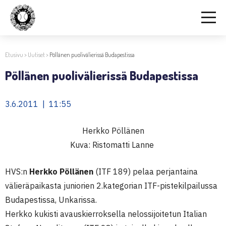
Etusivu
>
Uutiset
>
Pöllänen puolivälierissä Budapestissa
Pöllänen puolivälierissä Budapestissa
3.6.2011 | 11:55
Herkko Pöllänen
Kuva: Ristomatti Lanne
HVS:n
Herkko Pöllänen
(ITF 189) pelaa perjantaina
välieräpaikasta juniorien 2.kategorian ITF-pistekilpailussa
Budapestissa, Unkarissa.
Herkko kukisti avauskierroksella nelossijoitetun Italian