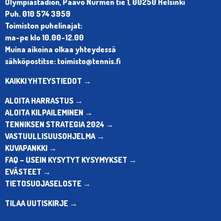
Olympiastadion, Paavo Nurmen tie 1, 00250 Helsinki
Puh. 010 574 3959
Toimiston puhelinajat:
ma-pe klo 10.00-12.00
Muina aikoina olkaa yhteydessä
sähköpostitse: toimisto@tennis.fi
KAIKKI YHTEYSTIEDOT →
ALOITA HARRASTUS →
ALOITA KILPAILEMINEN →
TENNIKSEN STRATEGIA 2024 →
VASTUULLISUUSOHJELMA →
KUVAPANKKI →
FAQ – USEIN KYSYTYT KYSYMYKSET →
EVÄSTEET →
TIETOSUOJASELOSTE →
TILAA UUTISKIRJE →