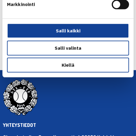
Markkinointi
Jaa:
Salli kaikki
← Edellinen
Salli valinta
Seuraava uutinen: Oskar Nurmio jatkaa… →
Kiellä
YHTEYSTIEDOT