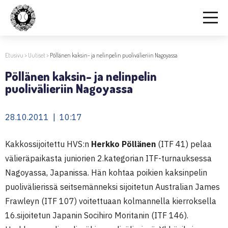
Etusivu
>
Uutiset
>
Pöllänen kaksin- ja nelinpelin puolivälieriin Nagoyassa
Pöllänen kaksin- ja nelinpelin
puolivälieriin Nagoyassa
28.10.2011 | 10:17
Kakkossijoitettu HVS:n
Herkko Pöllänen
(ITF 41) pelaa
välieräpaikasta juniorien 2.kategorian ITF-turnauksessa
Nagoyassa, Japanissa. Hän kohtaa poikien kaksinpelin
puolivälierissä seitsemänneksi sijoitetun Australian James
Frawleyn (ITF 107) voitettuaan kolmannella kierroksella
16.sijoitetun Japanin Socihiro Moritanin (ITF 146).