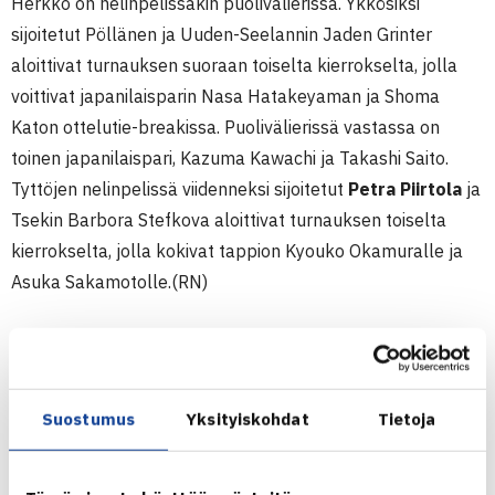
Herkko on nelinpelissäkin puolivälierissä. Ykkösiksi
sijoitetut Pöllänen ja Uuden-Seelannin Jaden Grinter
aloittivat turnauksen suoraan toiselta kierrokselta, jolla
voittivat japanilaisparin Nasa Hatakeyaman ja Shoma
Katon ottelutie-breakissa. Puolivälierissä vastassa on
toinen japanilaispari, Kazuma Kawachi ja Takashi Saito.
Tyttöjen nelinpelissä viidenneksi sijoitetut
Petra Piirtola
ja
Tsekin Barbora Stefkova aloittivat turnauksen toiselta
kierrokselta, jolla kokivat tappion Kyouko Okamuralle ja
Asuka Sakamotolle.(RN)
Juniorien ITF-turnaus (2.kateg.)
24.-30.10.2011 Nagoya, Japani
Poikien kaksinpeli
Suostumus
Yksityiskohdat
Tietoja
3.kierrosta: Herkko Pöllänen (2.) – Soichiro Moritani Japani
(16.) 62 75