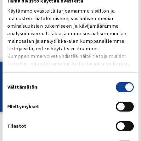
Poikien nelinpeli
Tämä sivusto käyttää evästeitä
2.kierrosta: Jaden Grinter Uusi-Seelanti/Pöllänen (1.) –
Käytämme evästeitä tarjoamamme sisällön ja
Nasa Hatakeyama/Shoma Kato Japani 67(6) 63 [10-3]
mainosten räätälöimiseen, sosiaalisen median
ominaisuuksien tukemiseen ja kävijämäärämme
Tyttöjen nelinpeli
analysoimiseen. Lisäksi jaamme sosiaalisen median,
2.kierrosta: Kyouka Okamura/Asuka Sakamoto Japani –
mainosalan ja analytiikka-alan kumppaneillemme
Petra Piirtola/Barbora Stefkova Tsekki (5.) 63 76(3)
tietoja siitä, miten käytät sivustoamme.
Kumppanimme voivat yhdistää näitä tietoja muihin
Nagoyan juniorien ITF-turnaus verkossa
tietoihin, joita olet antanut heille tai joita on kerätty,
Lataa OmaTennis!
kun olet käyttänyt heidän palvelujaan.
Suostumuksen
Välttämätön
valinta
Mieltymykset
Tilastot
Herkko Pöllänen