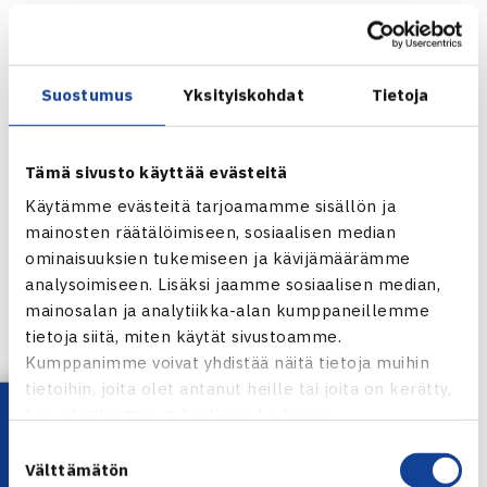
Nelinpeliranking 26.9.2011
151) Emma Laine
825) Leia Kaukonen
Suostumus
Yksityiskohdat
Tietoja
963) Ella Leivo
963) Saana Saarteinen
982) Cecilia Estlander
Tämä sivusto käyttää evästeitä
Käytämme evästeitä tarjoamamme sisällön ja
Juniorien (alle 18v) ITF-rankingit 26.9.2011
mainosten räätälöimiseen, sosiaalisen median
Pojat
ominaisuuksien tukemiseen ja kävijämäärämme
analysoimiseen. Lisäksi jaamme sosiaalisen median,
50) Herkko Pöllänen
mainosalan ja analytiikka-alan kumppaneillemme
410) Santtu Leskinen
tietoja siitä, miten käytät sivustoamme.
754) Joel Popov
Kumppanimme voivat yhdistää näitä tietoja muihin
826) Oskar Nurmio
tietoihin, joita olet antanut heille tai joita on kerätty,
Lataa OmaTennis!
1052) Rasmus Lindström
kun olet käyttänyt heidän palvelujaan.
1305) Timi Kivijärvi
Suostumuksen
Välttämätön
1415) Henrik Tittonen
valinta