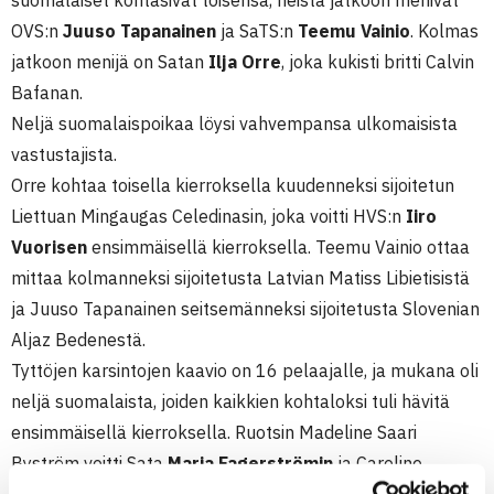
suomalaiset kohtasivat toisensa, heistä jatkoon menivät
OVS:n
Juuso Tapanainen
ja SaTS:n
Teemu Vainio
. Kolmas
jatkoon menijä on Satan
Ilja Orre
, joka kukisti britti Calvin
Bafanan.
Neljä suomalaispoikaa löysi vahvempansa ulkomaisista
vastustajista.
Orre kohtaa toisella kierroksella kuudenneksi sijoitetun
Liettuan Mingaugas Celedinasin, joka voitti HVS:n
Iiro
Vuorisen
ensimmäisellä kierroksella. Teemu Vainio ottaa
mittaa kolmanneksi sijoitetusta Latvian Matiss Libietisistä
ja Juuso Tapanainen seitsemänneksi sijoitetusta Slovenian
Aljaz Bedenestä.
Tyttöjen karsintojen kaavio on 16 pelaajalle, ja mukana oli
neljä suomalaista, joiden kaikkien kohtaloksi tuli hävitä
ensimmäisellä kierroksella. Ruotsin Madeline Saari
Byström voitti Sata
Maria Fagerströmin
ja Caroline