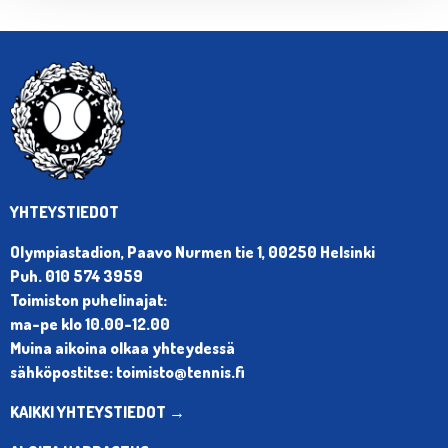
YHTEYSTIEDOT
Olympiastadion, Paavo Nurmen tie 1, 00250 Helsinki
Puh. 010 574 3959
Toimiston puhelinajat:
ma-pe klo 10.00-12.00
Muina aikoina olkaa yhteydessä
sähköpostitse: toimisto@tennis.fi
KAIKKI YHTEYSTIEDOT →