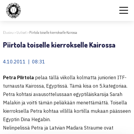
Etusivu
>
Uutiset
>
Piirtola toiselle kierrokselle Kairossa
Piirtola toiselle kierrokselle Kairossa
4.10.2011 | 08:31
Petra Piirtola
pelaa tällä viikolla kolmatta juniorien ITF-
turnausta Kairossa, Egyptissä. Tämä kisa on 5.kategoriaa.
Petra kohtasi avausottelussaan egyptiläiskarsija Sarah
Malakin ja voitti tämän peliäkään menettämättä. Toisella
kierroksella Petra kohtaa villillä kortilla mukaan päässeen
Egyptin Dina Hegabin.
Nelinpelissä Petra ja Latvian Madara Straume ovat