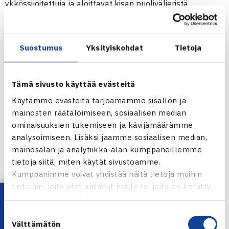
ykkössijoitettuja ja aloittavat kisan puolivälieristä.
Kaksi edellistä kilpailua olivat 2.kategorian kisaa:
ensimmäisen kisan Petra aloitti karsintojen toiselta
Suostumus
Yksityiskohdat
Tietoja
kierrokselta ja toisen pääsarjasta. Kummasssakin kisassa
hän koki tappion avausottelussaan.
Tämä sivusto käyttää evästeitä
Kakkoskisassa Petra ja Unkarin Lilla Barzo etenivät
Käytämme evästeitä tarjoamamme sisällön ja
tyttöjen nelinpelissä aina loppuotteluun asti, jossa kokivat
mainosten räätälöimiseen, sosiaalisen median
niukan tappion turkkilaisparille Basak Eraydin/Ipek Soylu.
ominaisuuksien tukemiseen ja kävijämäärämme
analysoimiseen. Lisäksi jaamme sosiaalisen median,
Kairon juniorien ITF-turnaus verkossa
mainosalan ja analytiikka-alan kumppaneillemme
tietoja siitä, miten käytät sivustoamme.
Petra Piirtola
Kumppanimme voivat yhdistää näitä tietoja muihin
tietoihin, joita olet antanut heille tai joita on kerätty,
Jaa:
Lataa OmaTennis!
kun olet käyttänyt heidän palvelujaan.
Suostumuksen
Välttämätön
valinta