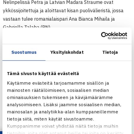
Nelinpelissä Petra ja Latvian Madara Straume ovat
ykkössijoitettuja ja aloittavat kisan puolivälieristä, jossa
vastaan tulee romanialaispari Ana Bianca Mihaila ja
Gabriella Talaba.(RN)
Juniorien ITF-turnaus (5.kateg.)
3.-7.10.2011 Kairo, Egypti
Suostumus
Yksityiskohdat
Tietoja
Kaksinpeli
1.kierrosta: Petra Piirtola – Sarah Malak Egypti (karsija) 60
Tämä sivusto käyttää evästeitä
60
Käytämme evästeitä tarjoamamme sisällön ja
2.kierrosta: Piirtola – Dina Hegab Egypti (villi kortti) 63 60
mainosten räätälöimiseen, sosiaalisen median
ominaisuuksien tukemiseen ja kävijämäärämme
Kairon juniorien ITF-turnaus verkossa
analysoimiseen. Lisäksi jaamme sosiaalisen median,
mainosalan ja analytiikka-alan kumppaneillemme
tietoja siitä, miten käytät sivustoamme.
Kumppanimme voivat yhdistää näitä tietoja muihin
tietoihin, joita olet antanut heille tai joita on kerätty,