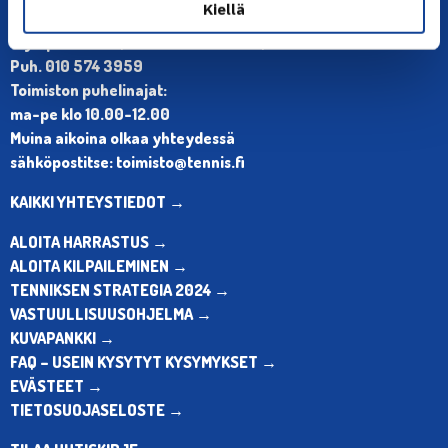
YHTEYSTIEDOT
Kiellä
Olympiastadion, Paavo Nurmen tie 1, 00250 Helsinki
Puh. 010 574 3959
Toimiston puhelinajat:
ma-pe klo 10.00-12.00
Muina aikoina olkaa yhteydessä
sähköpostitse: toimisto@tennis.fi
KAIKKI YHTEYSTIEDOT →
ALOITA HARRASTUS →
ALOITA KILPAILEMINEN →
TENNIKSEN STRATEGIA 2024 →
VASTUULLISUUSOHJELMA →
KUVAPANKKI →
FAQ – USEIN KYSYTYT KYSYMYKSET →
EVÄSTEET →
TIETOSUOJASELOSTE →