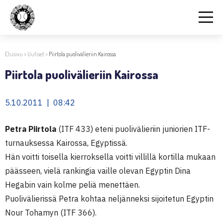
Etusivu
>
Uutiset
>
Piirtola puolivälieriin Kairossa
Piirtola puolivälieriin Kairossa
5.10.2011 | 08:42
Petra Piirtola
(ITF 433) eteni puolivälieriin juniorien ITF-
turnauksessa Kairossa, Egyptissä.
Hän voitti toisella kierroksella voitti villillä kortilla mukaan
päässeen, vielä rankingia vaille olevan Egyptin Dina
Hegabin vain kolme peliä menettäen.
Puolivälierissä Petra kohtaa neljänneksi sijoitetun Egyptin
Nour Tohamyn (ITF 366).