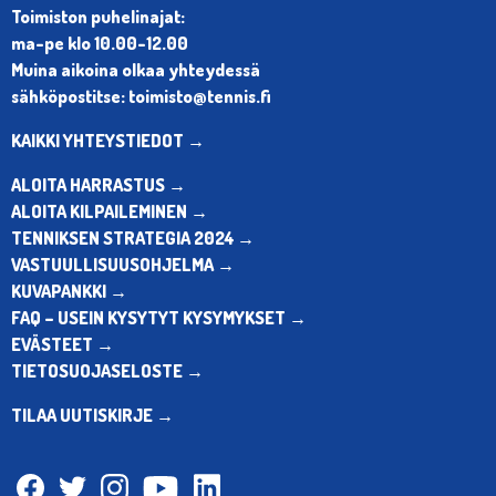
Toimiston puhelinajat:
ma-pe klo 10.00-12.00
Muina aikoina olkaa yhteydessä
sähköpostitse: toimisto@tennis.fi
KAIKKI YHTEYSTIEDOT →
ALOITA HARRASTUS →
ALOITA KILPAILEMINEN →
TENNIKSEN STRATEGIA 2024 →
VASTUULLISUUSOHJELMA →
KUVAPANKKI →
FAQ – USEIN KYSYTYT KYSYMYKSET →
EVÄSTEET →
TIETOSUOJASELOSTE →
TILAA UUTISKIRJE →