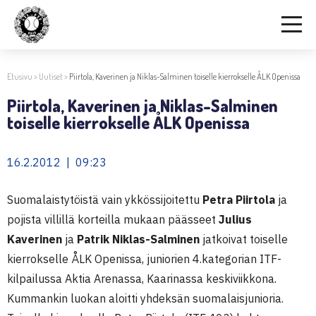
Etusivu
>
Uutiset
>
Piirtola, Kaverinen ja Niklas-Salminen toiselle kierrokselle ÅLK Openissa
Piirtola, Kaverinen ja Niklas-Salminen
toiselle kierrokselle ÅLK Openissa
16.2.2012 | 09:23
Suomalaistytöistä vain ykkössijoitettu
Petra Piirtola
ja
pojista villillä korteilla mukaan päässeet
Julius
Kaverinen
ja
Patrik Niklas-Salminen
jatkoivat toiselle
kierrokselle ÅLK Openissa, juniorien 4.kategorian ITF-
kilpailussa Aktia Arenassa, Kaarinassa keskiviikkona.
Kummankin luokan aloitti yhdeksän suomalaisjunioria.