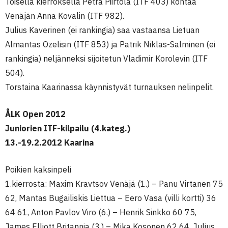
Toisella kierroksella Petra Piirtola (ITF 403) kohtaa
Venäjän Anna Kovalin (ITF 982).
Julius Kaverinen (ei rankingia) saa vastaansa Lietuan
Almantas Ozelisin (ITF 853) ja Patrik Niklas-Salminen (ei
rankingia) neljänneksi sijoitetun Vladimir Korolevin (ITF
504).
Torstaina Kaarinassa käynnistyvät turnauksen nelinpelit.
ÅLK Open 2012
Juniorien ITF-kilpailu (4.kateg.)
13.-19.2.2012 Kaarina
Poikien kaksinpeli
1.kierrosta: Maxim Kravtsov Venäjä (1.) – Panu Virtanen 75
62, Mantas Bugailiskis Liettua – Eero Vasa (villi kortti) 36
64 61, Anton Pavlov Viro (6.) – Henrik Sinkko 60 75,
James Elliott Britannia (3.) – Mika Kosonen 62 64, Julius