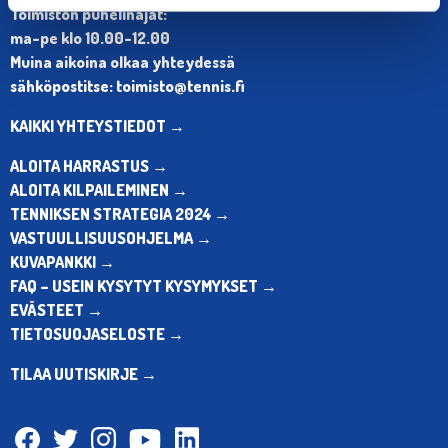
Toimiston puhelinajat:
ma-pe klo 10.00-12.00
Muina aikoina olkaa yhteydessä
sähköpostitse: toimisto@tennis.fi
KAIKKI YHTEYSTIEDOT →
ALOITA HARRASTUS →
ALOITA KILPAILEMINEN →
TENNIKSEN STRATEGIA 2024 →
VASTUULLISUUSOHJELMA →
KUVAPANKKI →
FAQ – USEIN KYSYTYT KYSYMYKSET →
EVÄSTEET →
TIETOSUOJASELOSTE →
TILAA UUTISKIRJE →