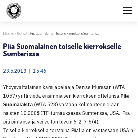
Etusivu
>
Uutiset
>
Piia Suomalainen toiselle kierrokselle Sumterissa
Piia Suomalainen toiselle kierrokselle
Sumterissa
23.5.2013 | 15:46
Yhdysvaltalainen karsijapelaaja Denise Muresan (WTA
1057) yritti viedä ensimmäisen kierroksen ottelunsa
Piia
Suomalaista
(WTA 528) vastaan kolmanteen erään
naisten 10.000$ ITF-turnauksessa Sumterissa, USA. Piia
piti pintansa ja vei voiton luvuin 6-2, 7-6(4).
Toisella kierroksella torstaina Piialla on vastassaan USA:n