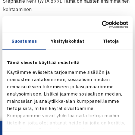
Stephanie Kent (WTA 899). Tämä on naisten ensimmäinen
kohtaaminen.
Naisten 10.000$ ITF-turnaus
20.-26.5.2013 Sumter, USA
Suostumus
Yksityiskohdat
Tietoja
Kaksinpeli
1.kierrosta: Piia Suomalainen – Denise Muresan USA
(karsija) 62 76(4)
Tämä sivusto käyttää evästeitä
Käytämme evästeitä tarjoamamme sisällön ja
Turnaus verkossa
mainosten räätälöimiseen, sosiaalisen median
ominaisuuksien tukemiseen ja kävijämäärämme
analysoimiseen. Lisäksi jaamme sosiaalisen median,
mainosalan ja analytiikka-alan kumppaneillemme
tietoja siitä, miten käytät sivustoamme.
Kumppanimme voivat yhdistää näitä tietoja muihin
Piia Suomalainen
tietoihin, joita olet antanut heille tai joita on kerätty,
kun olet käyttänyt heidän palvelujaan.