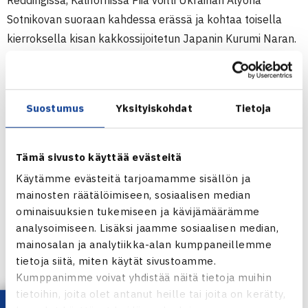
Reddingissä, Kalifornissa Piia voitti Ukrainan Alyona
Sotnikovan suoraan kahdessa erässä ja kohtaa toisella
kierroksella kisan kakkossijoitetun Japanin Kurumi Naran.
(RN)
Naisten 25.000$ ITF-turnaus
Suostumus
Yksityiskohdat
Tietoja
13.-18.9.2011 Redding, USA
Kaksinpeli
1.kierrosta: Piia Suomalainen – Alyona Sotnikova Ukraina
Tämä sivusto käyttää evästeitä
61 63
Käytämme evästeitä tarjoamamme sisällön ja
mainosten räätälöimiseen, sosiaalisen median
ominaisuuksien tukemiseen ja kävijämäärämme
analysoimiseen. Lisäksi jaamme sosiaalisen median,
Reddingin naisten ITF-turnaus verkossa
mainosalan ja analytiikka-alan kumppaneillemme
tietoja siitä, miten käytät sivustoamme.
Kumppanimme voivat yhdistää näitä tietoja muihin
tietoihin, joita olet antanut heille tai joita on kerätty,