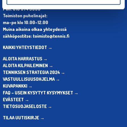
Olympiastadion, Paavo Nurmen tie 1, 00250 Helsinki
Puh. 010 574 3959
Toimiston puhelinajat:
ma-pe klo 10.00-12.00
Muina aikoina olkaa yhteydessä
sähköpostitse: toimisto@tennis.fi
KAIKKI YHTEYSTIEDOT →
ALOITA HARRASTUS →
ALOITA KILPAILEMINEN →
TENNIKSEN STRATEGIA 2024 →
VASTUULLISUUSOHJELMA →
KUVAPANKKI →
FAQ – USEIN KYSYTYT KYSYMYKSET →
EVÄSTEET →
TIETOSUOJASELOSTE →
TILAA UUTISKIRJE →