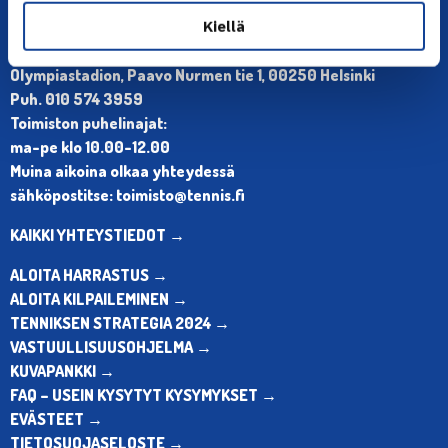
Kiellä
YHTEYSTIEDOT
Olympiastadion, Paavo Nurmen tie 1, 00250 Helsinki
Puh. 010 574 3959
Toimiston puhelinajat:
ma-pe klo 10.00-12.00
Muina aikoina olkaa yhteydessä
sähköpostitse: toimisto@tennis.fi
KAIKKI YHTEYSTIEDOT →
ALOITA HARRASTUS →
ALOITA KILPAILEMINEN →
TENNIKSEN STRATEGIA 2024 →
VASTUULLISUUSOHJELMA →
KUVAPANKKI →
FAQ – USEIN KYSYTYT KYSYMYKSET →
EVÄSTEET →
TIETOSUOJASELOSTE →