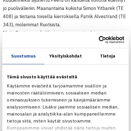
Kuudenneksi sijoitettu Peetu on kahdella voitolla edennyt
jo puolivälieriin. Maanantaina kukistui Simon Yitbarek (TE
408) ja tiistaina toisella kierroksella Patrik Alvestrand (TE
343), molemmat Ruotsista.
Myös Peetun puolivälierivastus on ruotsalainen,
kolmossijoitettu Johan Garpered (TE 122). Pojat
kohtaavat nyt ensimmäisen kerran.
Suostumus
Yksityiskohdat
Tietoja
Tennis Europe 14v Junior Tour -turnaus
24.-30.11.2014 Göteborg, Ruotsi
Tämä sivusto käyttää evästeitä
Poikien kaksinpeli
Käytämme evästeitä tarjoamamme sisällön ja
1.kierrosta: Peetu Pohjola (6.) – Simon Yitbarek Ruotsi
mainosten räätälöimiseen, sosiaalisen median
76(4) 61
ominaisuuksien tukemiseen ja kävijämäärämme
2.kierrosta: Pohjola – Patrik Alvestrand Ruotsi 62 36 64
analysoimiseen. Lisäksi jaamme sosiaalisen median,
mainosalan ja analytiikka-alan kumppaneillemme
Turnaus verkossa
tietoja siitä, miten käytät sivustoamme.
Kumppanimme voivat yhdistää näitä tietoja muihin