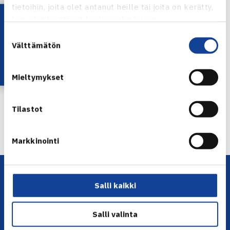
tietoihin, joita olet antanut heille tai joita on kerätty,
Lataa OmaTennis!
kun olet käyttänyt heidän palvelujaan.
Suostumuksen
Peetu Pohjola
Välttämätön
valinta
Jaa:
Mieltymykset
Tilastot
← Edellinen
Seuraava uutinen: Vasa jatkoon juniorien… →
Markkinointi
Salli kaikki
Salli valinta