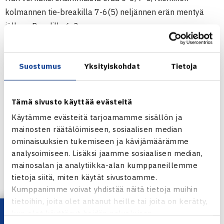
kolmannen tie-breakilla 7-6(5) neljännen erän mentyä
jälleen Pavelille 6-3.
Molempien ykkössyöttöprosentti oli hieman yli 50%,
Niemisellä 54% ja Pavelilla 53%. Pavel syötti ottelussa 13
Suostumus
Yksityiskohdat
Tietoja
läpisyöttöä, Nieminen puolet vähemmän, 6. Pavel teki 9
kaksoisvirhettä ja 9 pakottamatonta virhettä, Niemisellä
molemmat luvut olivat 8. Tämä oli Niemisen kolmas kerta
Tämä sivusto käyttää evästeitä
US Openin pääsarjassa. Viime vuonna hän eteni toiselle
Käytämme evästeitä tarjoamamme sisällön ja
kierrokselle, toissa vuonna hävisi ensimmäisellä
mainosten räätälöimiseen, sosiaalisen median
kierroksella. Niemisen paras Grand Slam-kisasuoritus on
ominaisuuksien tukemiseen ja kävijämäärämme
eteneminen Ranskan avointen neljännelle kierrokselle.
analysoimiseen. Lisäksi jaamme sosiaalisen median,
mainosalan ja analytiikka-alan kumppaneillemme
(RN)
tietoja siitä, miten käytät sivustoamme.
Kumppanimme voivat yhdistää näitä tietoja muihin
US Open 2004
tietoihin, joita olet antanut heille tai joita on kerätty,
US Open Eurosportissa
kun olet käyttänyt heidän palvelujaan.
Jaa: