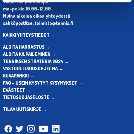
Toimiston puhelinajat:
ma-pe klo 10.00-12.00
Muina aikoina olkaa yhteydessä
sähköpostitse: toimisto@tennis.fi
KAIKKI YHTEYSTIEDOT →
ALOITA HARRASTUS →
ALOITA KILPAILEMINEN →
TENNIKSEN STRATEGIA 2024 →
VASTUULLISUUSOHJELMA →
KUVAPANKKI →
FAQ – USEIN KYSYTYT KYSYMYKSET →
EVÄSTEET →
TIETOSUOJASELOSTE →
TILAA UUTISKIRJE →