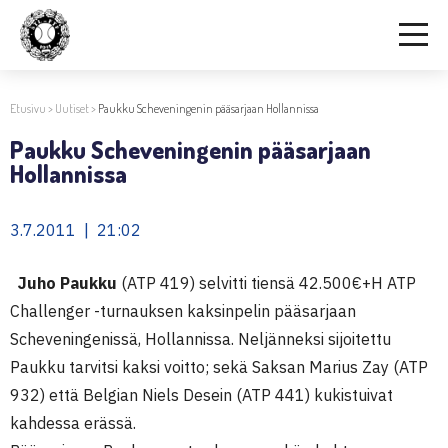
Etusivu
>
Uutiset
>
Paukku Scheveningenin pääsarjaan Hollannissa
Paukku Scheveningenin pääsarjaan
Hollannissa
3.7.2011 | 21:02
Juho Paukku
(ATP 419) selvitti tiensä 42.500€+H ATP
Challenger -turnauksen kaksinpelin pääsarjaan
Scheveningenissä, Hollannissa. Neljänneksi sijoitettu
Paukku tarvitsi kaksi voitto; sekä Saksan Marius Zay (ATP
932) että Belgian Niels Desein (ATP 441) kukistuivat
kahdessa erässä.