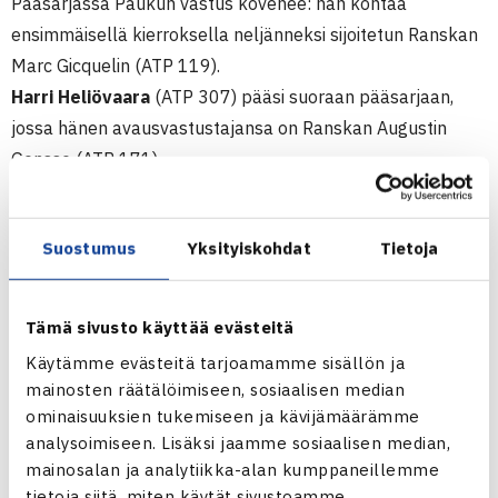
Pääsarjassa Paukun vastus kovenee: hän kohtaa
ensimmäisellä kierroksella neljänneksi sijoitetun Ranskan
Marc Gicquelin (ATP 119).
Harri Heliövaara
(ATP 307) pääsi suoraan pääsarjaan,
jossa hänen avausvastustajansa on Ranskan Augustin
Gensse (ATP 171).
Nelinpelissä Heliövaaran ja Paukun ensimmäisen
kierroksen vastustajat ovat nelossijoitetut ranskalaiset
Suostumus
Yksityiskohdat
Tietoja
Pierre-Hugues Herbert/Nicolas Renavand.
Suomalaisten otteluita ei ole merkitty maanantaiksi.
Tämä sivusto käyttää evästeitä
The Hague Open
Käytämme evästeitä tarjoamamme sisällön ja
42.500€+H ATP Challenger -turnaus
mainosten räätälöimiseen, sosiaalisen median
2.-10.7.2011 Scheveningen, Hollanti
ominaisuuksien tukemiseen ja kävijämäärämme
Kaksinpelin karsinta
analysoimiseen. Lisäksi jaamme sosiaalisen median,
2.kierrosta: Juho Paukku (4.) – Marius Zay Saksa 63 63
mainosalan ja analytiikka-alan kumppaneillemme
tietoja siitä, miten käytät sivustoamme.