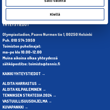
Salli valinta
Kiellä
YHTEYSTIEDOT
Olympiastadion, Paavo Nurmen tie 1, 00250 Helsinki
Puh. 010 574 3959
Toimiston puhelinajat:
ma-pe klo 10.00-12.00
Muina aikoina olkaa yhteydessä
sähköpostitse: toimisto@tennis.fi
KAIKKI YHTEYSTIEDOT →
ALOITA HARRASTUS →
ALOITA KILPAILEMINEN →
TENNIKSEN STRATEGIA 2024 →
VASTUULLISUUSOHJELMA →
KUVAPANKKI →