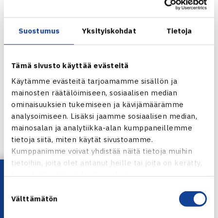
Turnauksen nelinpelissä kolmanneksi sijoitettu Paukku ja
hänen parinsa Ruotsin Carl Bergman pelaavat seuraavaksi
puolivälieräottelun, jossa he saavat vastaansa Hollannin
Suostumus
Yksityiskohdat
Tietoja
Tim van Terheijdenin ja Viron Jürgen Zoppin.
Tämä sivusto käyttää evästeitä
Miesten 10.000$ ITF Futures
Eilat, Israel
Käytämme evästeitä tarjoamamme sisällön ja
mainosten räätälöimiseen, sosiaalisen median
Kaksinpeli
ominaisuuksien tukemiseen ja kävijämäärämme
2.kierrosta: Juho Paukku – Amir Hadad Israel 63 62
analysoimiseen. Lisäksi jaamme sosiaalisen median,
mainosalan ja analytiikka-alan kumppaneillemme
Eilatin ITF Futures
tietoja siitä, miten käytät sivustoamme.
Kumppanimme voivat yhdistää näitä tietoja muihin
Jaa:
tietoihin, joita olet antanut heille tai joita on kerätty,
Lataa OmaTennis!
kun olet käyttänyt heidän palvelujaan.
Suostumuksen
Välttämätön
valinta
← Edellinen
Seuraava uutinen: Levy voitti Paukun… →