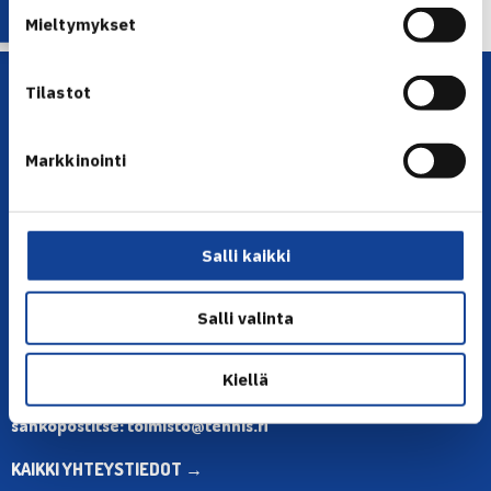
Mieltymykset
Tilastot
Markkinointi
YHTEYSTIEDOT
Salli kaikki
Olympiastadion, Paavo Nurmen tie 1, 00250 Helsinki
Salli valinta
Puh. 010 574 3959
Toimiston puhelinajat:
ma-pe klo 10.00-12.00
Kiellä
Muina aikoina olkaa yhteydessä
sähköpostitse: toimisto@tennis.fi
KAIKKI YHTEYSTIEDOT →