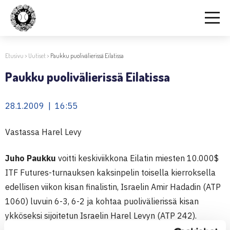
Etusivu
>
Uutiset
>
Paukku puolivälierissä Eilatissa
Paukku puolivälierissä Eilatissa
28.1.2009 | 16:55
Vastassa Harel Levy
Juho Paukku
voitti keskiviikkona Eilatin miesten 10.000$
ITF Futures-turnauksen kaksinpelin toisella kierroksella
edellisen viikon kisan finalistin, Israelin Amir Hadadin (ATP
1060) luvuin 6-3, 6-2 ja kohtaa puolivälierissä kisan
ykköseksi sijoitetun Israelin Harel Levyn (ATP 242).