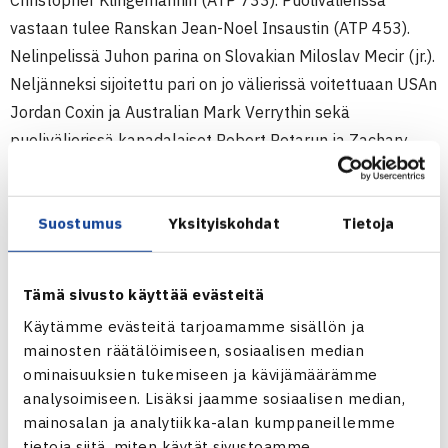
Christopher Klingemannin (ATP 733). Puolivälierissä
vastaan tulee Ranskan Jean-Noel Insaustin (ATP 453).
Nelinpelissä Juhon parina on Slovakian Miloslav Mecir (jr.).
Neljänneksi sijoitettu pari on jo välierissä voitettuaan USAn
Jordan Coxin ja Australian Mark Verrythin sekä
puolivälierissä kanadalaiset Robert Rotarun ja Zachary
Whiten. Välierissä vastassa ovat kakkosiksi sijoitetut Cory
Parr ja Todd Paul USA:sta.
Suostumus
Yksityiskohdat
Tietoja
Miesten 10.000$ ITF Futures-turnaus
8.-14.3. Montreal, Kanada
Tämä sivusto käyttää evästeitä
Kaksinpeli
Käytämme evästeitä tarjoamamme sisällön ja
1.kierrosta: Juho Paukku (8.) – Alexandre Penaud Ranska
mainosten räätälöimiseen, sosiaalisen median
(karsija) 67(5) 62 63
ominaisuuksien tukemiseen ja kävijämäärämme
2.kierrosta: Paukku – Christopher Klingemann USA 64 63
analysoimiseen. Lisäksi jaamme sosiaalisen median,
Nelinpeli
mainosalan ja analytiikka-alan kumppaneillemme
1.kierrosta: Miloslav Mecir Slovakia/Paukku (4.) – Jordan
tietoja siitä, miten käytät sivustoamme.