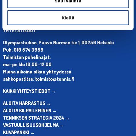
Salli valinta
Kiellä
YHTEYSTIEDOT
Olympiastadion, Paavo Nurmen tie 1, 00250 Helsinki
Puh. 010 574 3959
Toimiston puhelinajat:
ma-pe klo 10.00-12.00
Muina aikoina olkaa yhteydessä
sähköpostitse: toimisto@tennis.fi
KAIKKI YHTEYSTIEDOT →
ALOITA HARRASTUS →
ALOITA KILPAILEMINEN →
TENNIKSEN STRATEGIA 2024 →
VASTUULLISUUSOHJELMA →
KUVAPANKKI →