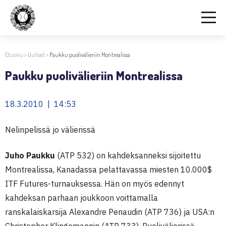
Etusivu
>
Uutiset
>
Paukku puolivälieriin Montrealissa
Paukku puolivälieriin Montrealissa
18.3.2010 | 14:53
Nelinpelissä jo välierissä
Juho Paukku
(ATP 532) on kahdeksanneksi sijoitettu
Montrealissa, Kanadassa pelattavassa miesten 10.000$
ITF Futures-turnauksessa. Hän on myös edennyt
kahdeksan parhaan joukkoon voittamalla
ranskalaiskarsija Alexandre Penaudin (ATP 736) ja USA:n