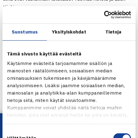
Kiiski.
Perjantaina pelataan turnauksen loppuottelu klo 16
alkaen. Ottelu ratkeaa paras viidestä –periaatteella. Kisan
Suostumus
Yksityiskohdat
Tietoja
voittaja saa huiman, 2.500 euron rahapalkinnon. (RN)
Kulosaari 100 vuotta –juhlaturnaus
Tämä sivusto käyttää evästeitä
4.-8.6. Helsinki
Käytämme evästeitä tarjoamamme sisällön ja
Miesten avoin
mainosten räätälöimiseen, sosiaalisen median
Puolivälierät: Juho Paukku HVS – Mika Purho MVS 61 62,
ominaisuuksien tukemiseen ja kävijämäärämme
Tapio Nurminen HVS – Sami Huurinainen JTS 62 63,
analysoimiseen. Lisäksi jaamme sosiaalisen median,
Tuomas Ketola TaTS – Ilja Orre Sata 62 62, Lauri Kiiski
mainosalan ja analytiikka-alan kumppaneillemme
tietoja siitä, miten käytät sivustoamme.
TaTS – Tuomo Ojala HVS 63 64
Kumppanimme voivat yhdistää näitä tietoja muihin
tietoihin, joita olet antanut heille tai joita on kerätty,
Jaa:
Lataa OmaTennis!
kun olet käyttänyt heidän palvelujaan.
Suostumuksen
Välttämätön