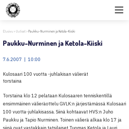
Etusivu
>
Uutiset
>
Paukku-Nurminen ja Ketola-Kiiski
Paukku-Nurminen ja Ketola-Kiiski
7.6.2007 | 10:00
Kulosaari 100 vuotta -juhlakisan välierät
torstaina
Torstaina klo 12 pelataan Kulosaaren tenniskentillä
ensimmäinen välieräottelu GVLK:n järjestämässä Kulosaari
100 vuotta-juhlakisassa. Siinä kohtaavat HVS:n Juho
Paukku ja Tapio Nurminen. Toinen välierä alkaa klo 17 ja
siinä ovat vastakkain tatsilaiset Tuomas Ketola ja Lauri