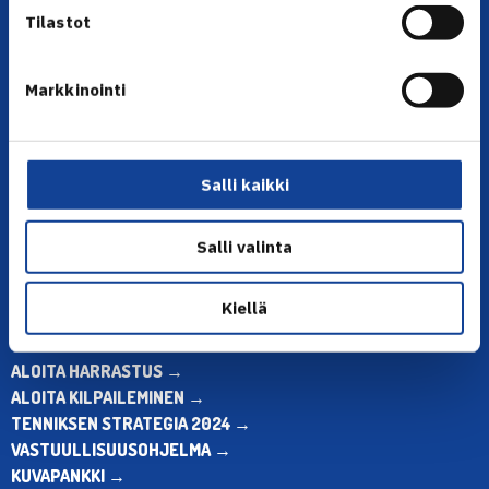
Tilastot
Markkinointi
YHTEYSTIEDOT
Olympiastadion, Paavo Nurmen tie 1, 00250 Helsinki
Puh. 010 574 3959
Salli kaikki
Toimiston puhelinajat:
ma-pe klo 10.00-12.00
Salli valinta
Muina aikoina olkaa yhteydessä
sähköpostitse: toimisto@tennis.fi
Kiellä
KAIKKI YHTEYSTIEDOT →
ALOITA HARRASTUS →
ALOITA KILPAILEMINEN →
TENNIKSEN STRATEGIA 2024 →
VASTUULLISUUSOHJELMA →
KUVAPANKKI →