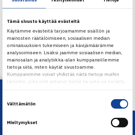
Kun tämän viikon turnauksen nelinpeliä arvottiin, nosti
arpa Paukun ja hänen hollantilaisparinsa Tim van
Terheijdenin heti ykkössijoitettuja Harel Levyä ja Noam
Tämä sivusto käyttää evästeitä
Okunia vastaan.
Käytämme evästeitä tarjoamamme sisällön ja
mainosten räätälöimiseen, sosiaalisen median
Eilatin kolmas ITF Futures-turnaus
ominaisuuksien tukemiseen ja kävijämäärämme
analysoimiseen. Lisäksi jaamme sosiaalisen median,
Jaa:
mainosalan ja analytiikka-alan kumppaneillemme
tietoja siitä, miten käytät sivustoamme.
Kumppanimme voivat yhdistää näitä tietoja muihin
tietoihin, joita olet antanut heille tai joita on kerätty,
Lataa OmaTennis!
← Edellinen
kun olet käyttänyt heidän palvelujaan.
Seuraava uutinen: Laine voiton päässä… →
Suostumuksen
Välttämätön
valinta
Mieltymykset