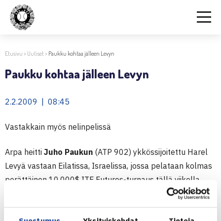
Etusivu
>
Uutiset
>
Paukku kohtaa jälleen Levyn
Paukku kohtaa jälleen Levyn
2.2.2009 | 08:45
Vastakkain myös nelinpelissä
Arpa heitti
Juho Paukun
(ATP 902) ykkössijoitettu Harel
Levyä vastaan Eilatissa, Israelissa, jossa pelataan kolmas
perättäinen 10.000$ ITF Futures-turnaus tällä viikolla.
Paukku ja Levy kohtasivat viime viikon turnauksen
puolivälierissä, jossa Levy vei voiton 7-5, 6-2.
Suostumus
Yksityiskohdat
Tietoja