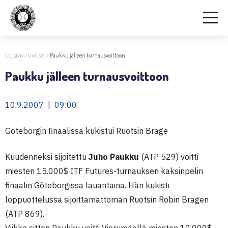
Etusivu
>
Uutiset
>
Paukku jälleen turnausvoittoon
Paukku jälleen turnausvoittoon
10.9.2007 | 09:00
Göteborgin finaalissa kukistui Ruotsin Brage
Kuudenneksi sijoitettu
Juho Paukku
(ATP 529) voitti
miesten 15.000$ ITF Futures-turnauksen kaksinpelin
finaalin Göteborgissa lauantaina. Hän kukisti
loppuottelussa sijoittamattoman Ruotsin Robin Bragen
(ATP 869).