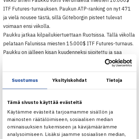
Viikko sitten Paukku voitti Vierumäellä miesten 10.000$
ITF Futures-turnauksen. Paukun ATP-ranking on nyt 471
ja vielä nousee tästä, sillä Göteborgin pisteet tulevat
voimaan ensi viikolla.
Paukku jatkaa kilpailukiertuettaan Ruotsissa. Tällä viikolla
pelataan Falunissa miesten 15.000$ ITF Futures-turnaus.
Paukku on jälleen kisan kuudenneksi sijoitettu ja saa
vastaansa ensimmäisellä kierroksella Patrik Brydolfin.
Ruotsalaisella ei ole vielä ATP-rankingia, ja hän saikin
pääsarjaan villin kortin.
Suostumus
Yksityiskohdat
Tietoja
Timo Nieminen
on Falunissa neljänneksi sijoitettu. Hänen
avausvastustajansa on Portugalin Leonardo Taveres.
Tämä sivusto käyttää evästeitä
Nieminen ja Paukku aloittavat kisan osaltaan tiistaina. He
Käytämme evästeitä tarjoamamme sisällön ja
eivät ole mukana nelinpelissä.
mainosten räätälöimiseen, sosiaalisen median
Ilja Orre
osallistui kisan kaksinpelin karsintaan. Hän hävisi
ominaisuuksien tukemiseen ja kävijämäärämme
ensimmäisellä kierroksella Daniel Daniloville 1-6, 3-6.
analysoimiseen. Lisäksi jaamme sosiaalisen median,