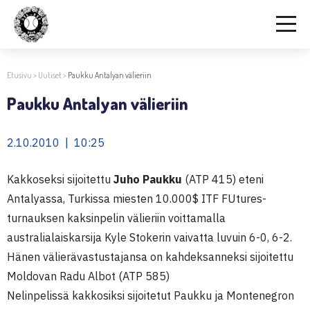
Etusivu
>
Uutiset
>
Paukku Antalyan välieriin
Paukku Antalyan välieriin
2.10.2010 | 10:25
Kakkoseksi sijoitettu
Juho Paukku
(ATP 415) eteni
Antalyassa, Turkissa miesten 10.000$ ITF FUtures-
turnauksen kaksinpelin välieriin voittamalla
australialaiskarsija Kyle Stokerin vaivatta luvuin 6-0, 6-2.
Hänen välierävastustajansa on kahdeksanneksi sijoitettu
Moldovan Radu Albot (ATP 585)
Nelinpelissä kakkosiksi sijoitetut Paukku ja Montenegron