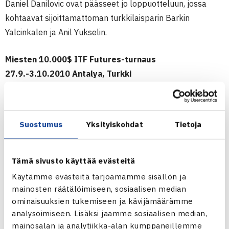
Daniel Danilovic ovat päässeet jo loppuotteluun, jossa
kohtaavat sijoittamattoman turkkilaisparin Barkin
Yalcinkalen ja Anil Yukselin.
Miesten 10.000$ ITF Futures-turnaus
27.9.-3.10.2010 Antalya, Turkki
Kaksinpeli
Puolivälieriä: Juho Paukku (2.) – Kyle Stoker Australia
(karsija) 60 62
Suostumus
Yksityiskohdat
Tietoja
Nelinpeli
Puolivälieriä: Daniel Danilovic Montenegro/Paukku (2.) –
Otakar Lucak/Adam Novak Tsekki 63 60
Tämä sivusto käyttää evästeitä
Välieriä: Danilovic/Paukku – Gleb Alekseenko
Käytämme evästeitä tarjoamamme sisällön ja
Ukraina/Arsen Asanov Uzbekistan 61 63
mainosten räätälöimiseen, sosiaalisen median
ominaisuuksien tukemiseen ja kävijämäärämme
analysoimiseen. Lisäksi jaamme sosiaalisen median,
Miesten ITF Futures-turnaus Antalyassa
mainosalan ja analytiikka-alan kumppaneillemme