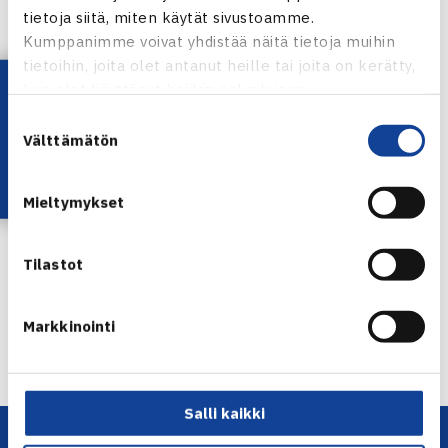
tietoja siitä, miten käytät sivustoamme.
Kumppanimme voivat yhdistää näitä tietoja muihin
tietoihin, joita olet antanut heille tai joita on kerätty,
Lataa OmaTennis!
kun olet käyttänyt heidän palvelujaan.
Suostumuksen
Välttämätön
valinta
Juho Paukku
Mieltymykset
Jaa:
Tilastot
Markkinointi
← Edellinen
Seuraava uutinen: Heliövaara China Openin… →
Salli kaikki