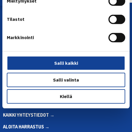
Mieltymykset
Tilastot
Markkinointi
YHTEYSTIEDOT
Salli kaikki
Olympiastadion, Paavo Nurmen tie 1, 00250 Helsinki
Puh. 010 574 3959
Salli valinta
Toimiston puhelinajat:
ma-pe klo 10.00-12.00
Muina aikoina olkaa yhteydessä
Kiellä
sähköpostitse: toimisto@tennis.fi
KAIKKI YHTEYSTIEDOT →
ALOITA HARRASTUS →