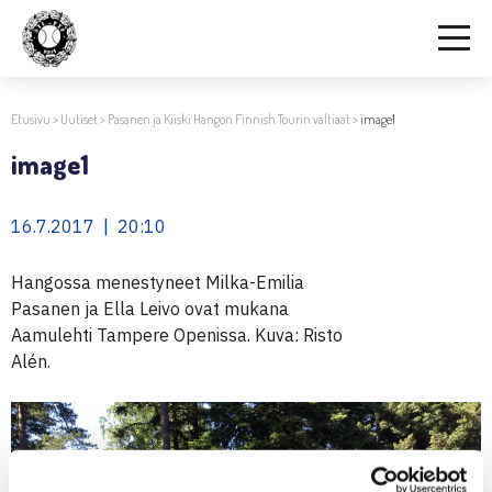
Etusivu
>
Uutiset
>
Pasanen ja Kiiski Hangon Finnish Tourin valtiaat
>
image1
image1
16.7.2017 | 20:10
Hangossa menestyneet Milka-Emilia
Pasanen ja Ella Leivo ovat mukana
Aamulehti Tampere Openissa. Kuva: Risto
Alén.