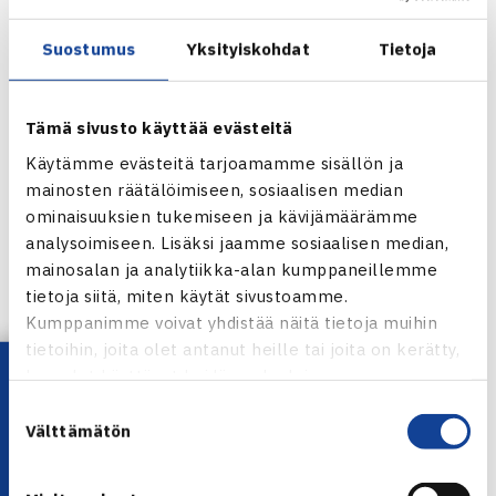
Suostumus
Yksityiskohdat
Tietoja
Tämä sivusto käyttää evästeitä
Käytämme evästeitä tarjoamamme sisällön ja
mainosten räätälöimiseen, sosiaalisen median
ominaisuuksien tukemiseen ja kävijämäärämme
analysoimiseen. Lisäksi jaamme sosiaalisen median,
mainosalan ja analytiikka-alan kumppaneillemme
tietoja siitä, miten käytät sivustoamme.
Jaa:
Kumppanimme voivat yhdistää näitä tietoja muihin
tietoihin, joita olet antanut heille tai joita on kerätty,
Lataa OmaTennis!
kun olet käyttänyt heidän palvelujaan.
Suostumuksen
← Edellinen
Välttämätön
valinta