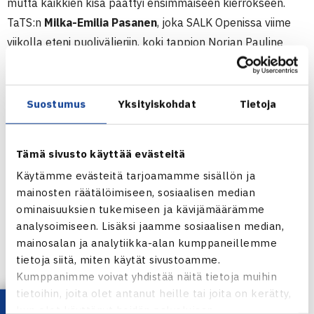
mutta kaikkien kisa päättyi ensimmäiseen kierrokseen.
TaTS:n
Milka-Emilia Pasanen
, joka SALK Openissa viime
viikolla eteni puolivälieriin, koki tappion Norjan Pauline
Jahrenille, HVS:n
Lila Humaloja
Ruotsin Siri Victorssonille
ja hänen seurakaverinsa
Olivia Pimiä
Norjan Andrea
Raaholdtille.
Suostumus
Yksityiskohdat
Tietoja
Tyttöjen nelinpelissä Olivia sai Lila parinaan revanssin
Raaholdtista – ja Alexandra Borgista – etenivät sillä
Tämä sivusto käyttää evästeitä
puolivälieriin, jossa kohtaavat kakkosiksi sijoitetut britit
Käytämme evästeitä tarjoamamme sisällön ja
Freya Christien ja Alannah Griffinin.
mainosten räätälöimiseen, sosiaalisen median
ominaisuuksien tukemiseen ja kävijämäärämme
Juniorien ITF-turrnaus (4.kateg.)
analysoimiseen. Lisäksi jaamme sosiaalisen median,
6.-12.1.2012 Västerås, Ruotsi
mainosalan ja analytiikka-alan kumppaneillemme
Poikien kaksinpeli
tietoja siitä, miten käytät sivustoamme.
1.kierrosta: Mika Kosonen – Karl Enander Ruotsi 67(5)
Kumppanimme voivat yhdistää näitä tietoja muihin
tietoihin, joita olet antanut heille tai joita on kerätty,
76(2) 62, Panu Virtanen (7.) – Filip Bergström Ruotsi 61
kun olet käyttänyt heidän palvelujaan.