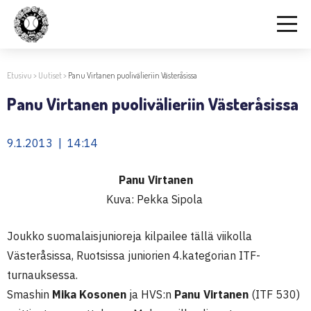
Etusivu
>
Uutiset
>
Panu Virtanen puolivälieriin Västeråsissa
Panu Virtanen puolivälieriin Västeråsissa
9.1.2013 | 14:14
Panu Virtanen
Kuva: Pekka Sipola
Joukko suomalaisjunioreja kilpailee tällä viikolla
Västeråsissa, Ruotsissa juniorien 4.kategorian ITF-
turnauksessa.
Smashin
Mika Kosonen
ja HVS:n
Panu Virtanen
(ITF 530)