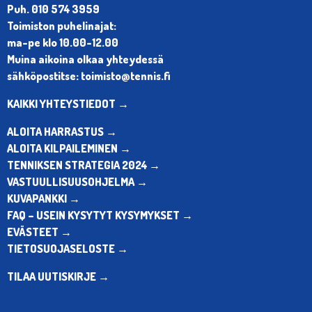
Puh. 010 574 3959
Toimiston puhelinajat:
ma-pe klo 10.00-12.00
Muina aikoina olkaa yhteydessä
sähköpostitse: toimisto@tennis.fi
KAIKKI YHTEYSTIEDOT →
ALOITA HARRASTUS →
ALOITA KILPAILEMINEN →
TENNIKSEN STRATEGIA 2024 →
VASTUULLISUUSOHJELMA →
KUVAPANKKI →
FAQ – USEIN KYSYTYT KYSYMYKSET →
EVÄSTEET →
TIETOSUOJASELOSTE →
TILAA UUTISKIRJE →