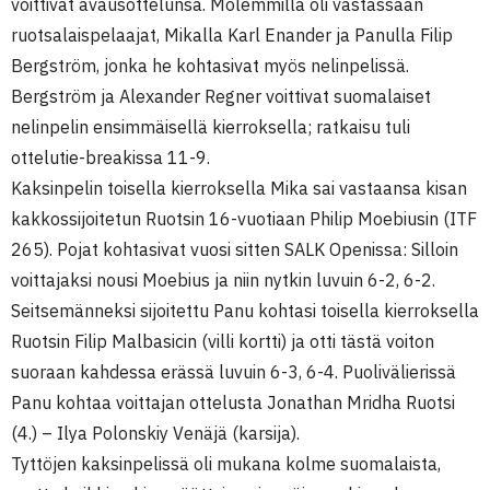
voittivat avausottelunsa. Molemmilla oli vastassaan
ruotsalaispelaajat, Mikalla Karl Enander ja Panulla Filip
Bergström, jonka he kohtasivat myös nelinpelissä.
Bergström ja Alexander Regner voittivat suomalaiset
nelinpelin ensimmäisellä kierroksella; ratkaisu tuli
ottelutie-breakissa 11-9.
Kaksinpelin toisella kierroksella Mika sai vastaansa kisan
kakkossijoitetun Ruotsin 16-vuotiaan Philip Moebiusin (ITF
265). Pojat kohtasivat vuosi sitten SALK Openissa: Silloin
voittajaksi nousi Moebius ja niin nytkin luvuin 6-2, 6-2.
Seitsemänneksi sijoitettu Panu kohtasi toisella kierroksella
Ruotsin Filip Malbasicin (villi kortti) ja otti tästä voiton
suoraan kahdessa erässä luvuin 6-3, 6-4. Puolivälierissä
Panu kohtaa voittajan ottelusta Jonathan Mridha Ruotsi
(4.) – Ilya Polonskiy Venäjä (karsija).
Tyttöjen kaksinpelissä oli mukana kolme suomalaista,