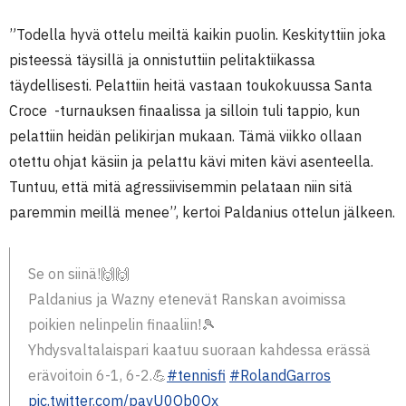
”Todella hyvä ottelu meiltä kaikin puolin. Keskityttiin joka
pisteessä täysillä ja onnistuttiin pelitaktiikassa
täydellisesti. Pelattiin heitä vastaan toukokuussa Santa
Croce -turnauksen finaalissa ja silloin tuli tappio, kun
pelattiin heidän pelikirjan mukaan. Tämä viikko ollaan
otettu ohjat käsiin ja pelattu kävi miten kävi asenteella.
Tuntuu, että mitä agressiivisemmin pelataan niin sitä
paremmin meillä menee”, kertoi Paldanius ottelun jälkeen.
Se on siinä!🙌🙌
Paldanius ja Wazny etenevät Ranskan avoimissa
poikien nelinpelin finaaliin!🎾
Yhdysvaltalaispari kaatuu suoraan kahdessa erässä
erävoitoin 6-1, 6-2.💪
#tennisfi
#RolandGarros
pic.twitter.com/pavU0Ob0Ox