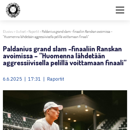
Etusivu
>
Uutiset
>
Raportit
>
Paldanius grand slam -finaaliin Ranskan avoimissa –
”Huomenna lähdetään aggressiivisella pelillä voittamaan finaali”
Paldanius grand slam -finaaliin Ranskan
avoimissa – ”Huomenna lähdetään
aggressiivisella pelillä voittamaan finaali”
6.6.2025 | 17:31 | Raportit