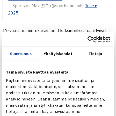
— Sports on Max 🇫🇮 (@sportsonmaxfi)
June 6,
2025
17-vuotiaan nuorukaisen pelit kaksinpelissä päättyivät
avauskierrokselle. Kilpailun kolmanneksi sijoitetulle ja
Australian avoimissa välieriin yltäneelle Paldaniukselle se
oli suuri pettymys.
Suostumus
Yksityiskohdat
Tietoja
”Alkuviikosta harmitti todella paljon kaksinpelin tappio,
Tämä sivusto käyttää evästeitä
mutta Alanin kanssa kentällä ollaan nautittu nelinpelistä.
Käytämme evästeitä tarjoamamme sisällön ja
Ihan huippua olla mukana kisassa loppuviikosta näin
mainosten räätälöimiseen, sosiaalisen median
hienossa turnauksessa ja pelata grand slam -finaalissa.”
ominaisuuksien tukemiseen ja kävijämäärämme
analysoimiseen. Lisäksi jaamme sosiaalisen median,
Poikien nelinpelin loppuottelu on ohjelmassa lauantaina.
mainosalan ja analytiikka-alan kumppaneillemme
Otteluohjelma eikä vastustaja ole vielä selvillä.
tietoja siitä, miten käytät sivustoamme.