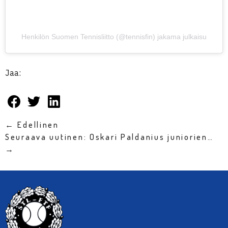
Henkilön Suomen Tennisliitto (@tennisfin) jakama julkaisu
Jaa:
← Edellinen
Seuraava uutinen: Oskari Paldanius juniorien…
→