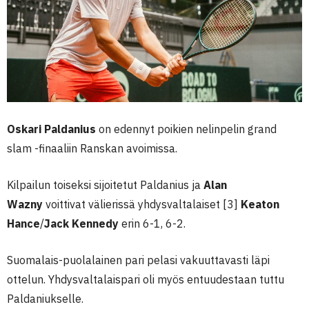
Oskari Paldanius
on edennyt poikien nelinpelin grand
slam -finaaliin Ranskan avoimissa.
Kilpailun toiseksi sijoitetut Paldanius ja
Alan
Wazny
voittivat välierissä yhdysvaltalaiset [3]
Keaton
Hance
/
Jack Kennedy
erin 6-1, 6-2.
Suomalais-puolalainen pari pelasi vakuuttavasti läpi
ottelun. Yhdysvaltalaispari oli myös entuudestaan tuttu
Paldaniukselle.