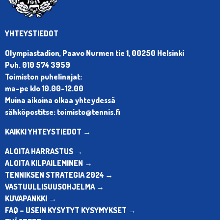
YHTEYSTIEDOT
Olympiastadion, Paavo Nurmen tie 1, 00250 Helsinki
Puh. 010 574 3959
Toimiston puhelinajat:
ma-pe klo 10.00-12.00
Muina aikoina olkaa yhteydessä
sähköpostitse: toimisto@tennis.fi
KAIKKI YHTEYSTIEDOT →
ALOITA HARRASTUS →
ALOITA KILPAILEMINEN →
TENNIKSEN STRATEGIA 2024 →
VASTUULLISUUSOHJELMA →
KUVAPANKKI →
FAQ – USEIN KYSYTYT KYSYMYKSET →