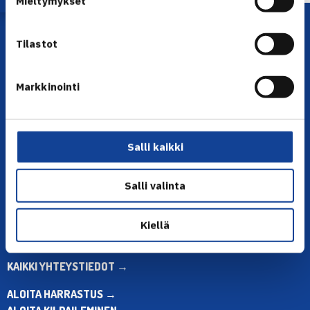
Mieltymykset
Tilastot
Markkinointi
YHTEYSTIEDOT
Salli kaikki
Olympiastadion, Paavo Nurmen tie 1, 00250 Helsinki
Puh. 010 574 3959
Salli valinta
Toimiston puhelinajat:
ma-pe klo 10.00-12.00
Muina aikoina olkaa yhteydessä
Kiellä
sähköpostitse: toimisto@tennis.fi
KAIKKI YHTEYSTIEDOT →
ALOITA HARRASTUS →