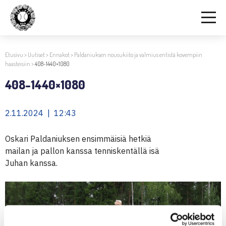
Etusivu
>
Uutiset
>
Ennakot
>
Paldaniuksen nousukiito ja valmius entistä kovempiin
haasteisiin
>
408-1440×1080
408-1440×1080
2.11.2024 | 12:43
Oskari Paldaniuksen ensimmäisiä hetkiä
mailan ja pallon kanssa tenniskentällä isä
Juhan kanssa.