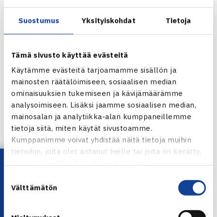
Suostumus
Yksityiskohdat
Tietoja
Tämä sivusto käyttää evästeitä
Käytämme evästeitä tarjoamamme sisällön ja
mainosten räätälöimiseen, sosiaalisen median
ominaisuuksien tukemiseen ja kävijämäärämme
analysoimiseen. Lisäksi jaamme sosiaalisen median,
mainosalan ja analytiikka-alan kumppaneillemme
tietoja siitä, miten käytät sivustoamme.
Jaa:
Kumppanimme voivat yhdistää näitä tietoja muihin
tietoihin, joita olet antanut heille tai joita on kerätty,
Lataa OmaTennis!
kun olet käyttänyt heidän palvelujaan.
Suostumuksen
← Edellinen
Välttämätön
valinta