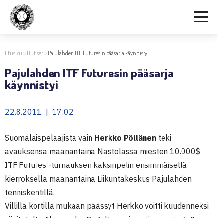
Etusivu
>
Uutiset
>
Pajulahden ITF Futuresin pääsarja käynnistyi
Pajulahden ITF Futuresin pääsarja
käynnistyi
22.8.2011 | 17:02
Suomalaispelaajista vain
Herkko Pöllänen
teki
avauksensa maanantaina Nastolassa miesten 10.000$
ITF Futures -turnauksen kaksinpelin ensimmäisellä
kierroksella maanantaina Liikuntakeskus Pajulahden
tenniskentillä.
Villillä kortilla mukaan päässyt Herkko voitti kuudenneksi