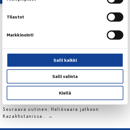
Pajulahden ITF Futures -turnauksen verkkosivut
Herkko Pölläsen verkkosivut
Tilastot
Markkinointi
Herkko Pöllänen
Salli kaikki
Jaa:
Salli valinta
Kiellä
← Edellinen
Seuraava uutinen: Heliövaara jatkoon
Kazakhstanissa… →