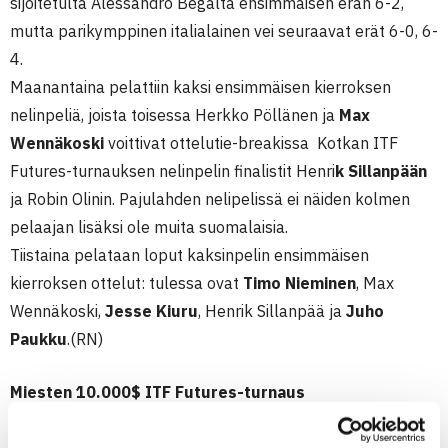
sijoitetulta Alessandro Begalta ensimmäisen erän 6-2,
mutta parikymppinen italialainen vei seuraavat erät 6-0, 6-
4.
Maanantaina pelattiin kaksi ensimmäisen kierroksen
nelinpeliä, joista toisessa Herkko Pöllänen ja
Max
Wennäkoski
voittivat ottelutie-breakissa Kotkan ITF
Futures-turnauksen nelinpelin finalistit Henri
k Sillanpään
ja Robin Olinin. Pajulahden nelipelissä ei näiden kolmen
pelaajan lisäksi ole muita suomalaisia.
Tiistaina pelataan loput kaksinpelin ensimmäisen
kierroksen ottelut: tulessa ovat
Timo Nieminen
, Max
Wennäkoski,
Jesse Kiuru
, Henrik Sillanpää ja
Juho
Paukku
.(RN)
Miesten 10.000$ ITF Futures-turnaus
20.-27.8.2011 Nastola