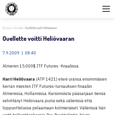
Etusivu
>
Uutiset
>
Ouellette voitti Heliövaaran
Ouellette voitti Heliövaaran
7.9.2009 | 08:40
Almeren 15.000$ ITF Futures -finaalissa
Harri Heliövaara
(ATP 1421) eteni uransa ensimmäisen
kerran miesten ITF Futures-turnauksen finaaliin
Almeressa, Hollannissa. Karsinnoista pääsarjaan tiensä
selvittänyt Heliövaara joutui sekä välierissä että
loppuottelussa pelaamaan kolmieräiset. Välierissä hän