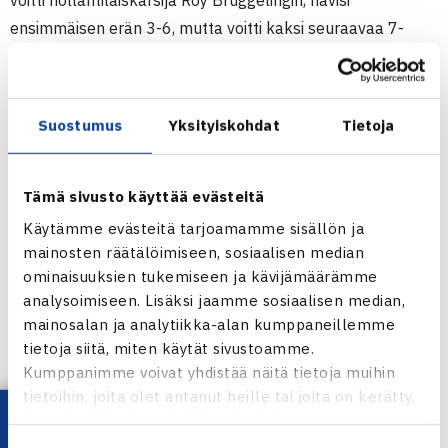
voitti hollantilaiskarsija Roy Bruggelingin, hävisi
ensimmäisen erän 3-6, mutta voitti kaksi seuraavaa 7-
6(59, 7-5. Tämän 15.000$ ITF Futures -turnauksen
loppuottelussa sijoittamaton USA:n Gregory Ouellette
(ATP 585) puristi voiton luvuin 6-2, 3-6, 6-4.
Suostumus
Yksityiskohdat
Tietoja
Miesten 15.000$ ITF Futures
31.8 – 6.9. Almere, Hollanti
Tämä sivusto käyttää evästeitä
Kaksinpeli
Käytämme evästeitä tarjoamamme sisällön ja
Välieriä: Harri Heliövaara (karsija) – Roy Bruggeling
mainosten räätälöimiseen, sosiaalisen median
ominaisuuksien tukemiseen ja kävijämäärämme
Hollanti (karsija) 36 76(5) 75
analysoimiseen. Lisäksi jaamme sosiaalisen median,
Loppuottelu: Gregory Ouellette USA – Heliövaara 62 36
mainosalan ja analytiikka-alan kumppaneillemme
64
tietoja siitä, miten käytät sivustoamme.
Kumppanimme voivat yhdistää näitä tietoja muihin
Miesten ITF Futures-turnaus
tietoihin, joita olet antanut heille tai joita on kerätty,
kun olet käyttänyt heidän palvelujaan.
Jaa: