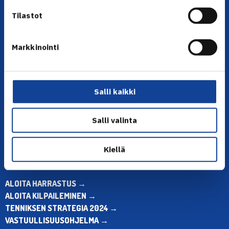
Tilastot
Markkinointi
YHTEYSTIEDOT
Olympiastadion, Paavo Nurmen tie 1, 00250 Helsinki
Salli kaikki
Puh. 010 574 3959
Toimiston puhelinajat:
ma-pe klo 10.00-12.00
Salli valinta
Muina aikoina olkaa yhteydessä
sähköpostitse: toimisto@tennis.fi
Kiellä
KAIKKI YHTEYSTIEDOT →
ALOITA HARRASTUS →
ALOITA KILPAILEMINEN →
TENNIKSEN STRATEGIA 2024 →
VASTUULLISUUSOHJELMA →