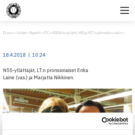
Etusivu
>
Uutiset
>
Raportit
>
OTC:n N35:llä hurja tahti, HVS ja HTC tuplamestaruuksiin
>
18.4.2018 | 10:24
N55-yllättäjät, LT:n pronssinaiset Erika
Laine (vas.) ja Marjatta Nikkinen.