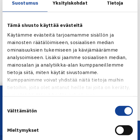
Suostumus
Yksityiskohdat
Tietoja
Tämä sivusto käyttää evästeitä
Käytämme evästeitä tarjoamamme sisällön ja
mainosten räätälöimiseen, sosiaalisen median
ominaisuuksien tukemiseen ja kävijämäärämme
analysoimiseen. Lisäksi jaamme sosiaalisen median,
Jaa:
mainosalan ja analytiikka-alan kumppaneillemme
tietoja siitä, miten käytät sivustoamme.
Kumppanimme voivat yhdistää näitä tietoja muihin
tietoihin, joita olet antanut heille tai joita on kerätty,
Lataa OmaTennis!
kun olet käyttänyt heidän palvelujaan.
← Edellinen
Suostumuksen
Välttämätön
valinta
Mieltymykset