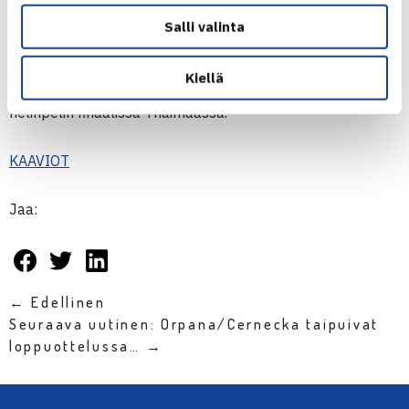
Sezer
. Kyseessä on Orpanan toinen
Salli valinta
ammattilaisturnauksen finaalipaikka ja haussa on
ensimmäinen ammattilaisturnausvoitto. Viime vuoden
Kiellä
lokakuussa Orpana oli niin ikään $15,000 ITF-turnauksen
nelinpelin finaalissa Thaimaassa.
KAAVIOT
Jaa:
← Edellinen
Seuraava uutinen: Orpana/Cernecka taipuivat
loppuottelussa… →