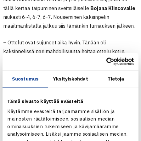
tällä kertaa taipuminen sveitsiläiselle
Bojana Klincovalle
niukasti 6-4, 6-7, 6-7. Nouseminen kaksinpelin
maailmanlistalla jatkuu siis tämänkin turnauksen jälkeen.
– Ottelut ovat sujuneet aika hyvin. Tänään oli
kaksinpelissä pari mahdollisuutta hoitaa ottelu kotiin,
mutta en siinä tällä kertaa onnistunut, Orpana kommentoi
yleisvirettään ja kaksinpeliään.
Suostumus
Yksityiskohdat
Tietoja
Nelinpelissä sijoittamattomat Orpana ja Cernecka ovat
näyttäneet korkeammalle sijoitetuille pareille
Tämä sivusto käyttää evästeitä
osaamisensa. Heti ensimmäisellä kierroksella pari voitti
Käytämme evästeitä tarjoamamme sisällön ja
kolmanneksi sijoitetun kaksikon
Franziska Kommer
mainosten räätälöimiseen, sosiaalisen median
(GER)/
Maria Vittoria Viviani
(ITA) puhtaasti 6-0, 6-0.
ominaisuuksien tukemiseen ja kävijämäärämme
Puolivälierässäkin tuli vakuuttava voitto niin ikään
analysoimiseen. Lisäksi jaamme sosiaalisen median,
sijoittamattomista
Vasilisa Aponasenkosta
(RUS) ja
Eleni