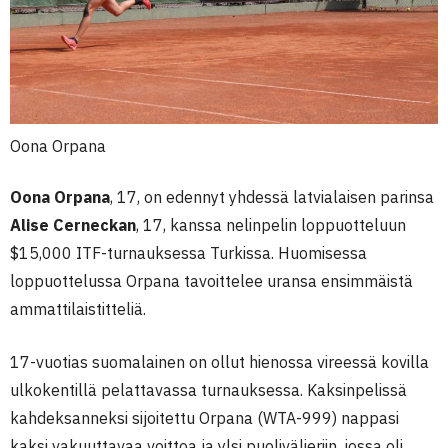
Oona Orpana
Oona Orpana
, 17, on edennyt yhdessä latvialaisen parinsa
Alise Cerneckan
, 17, kanssa nelinpelin loppuotteluun
$15,000 ITF-turnauksessa Turkissa. Huomisessa
loppuottelussa Orpana tavoittelee uransa ensimmäistä
ammattilaistitteliä.
17-vuotias suomalainen on ollut hienossa vireessä kovilla
ulkokentillä pelattavassa turnauksessa. Kaksinpelissä
kahdeksanneksi sijoitettu Orpana (WTA-999) nappasi
kaksi vakuuttavaa voittoa ja ylsi puolivälieriin, jossa oli