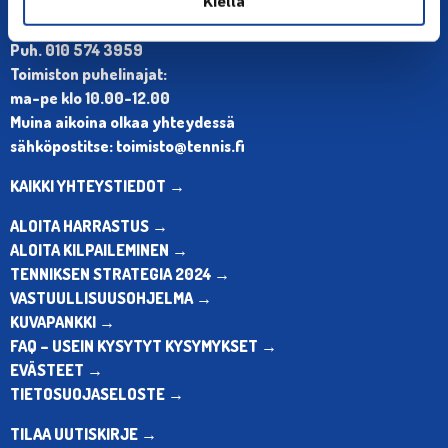
Kiellä
Olympiastadion, Paavo Nurmen tie 1, 00250 Helsinki
Puh. 010 574 3959
Toimiston puhelinajat:
ma-pe klo 10.00-12.00
Muina aikoina olkaa yhteydessä
sähköpostitse: toimisto@tennis.fi
KAIKKI YHTEYSTIEDOT →
ALOITA HARRASTUS →
ALOITA KILPAILEMINEN →
TENNIKSEN STRATEGIA 2024 →
VASTUULLISUUSOHJELMA →
KUVAPANKKI →
FAQ – USEIN KYSYTYT KYSYMYKSET →
EVÄSTEET →
TIETOSUOJASELOSTE →
TILAA UUTISKIRJE →