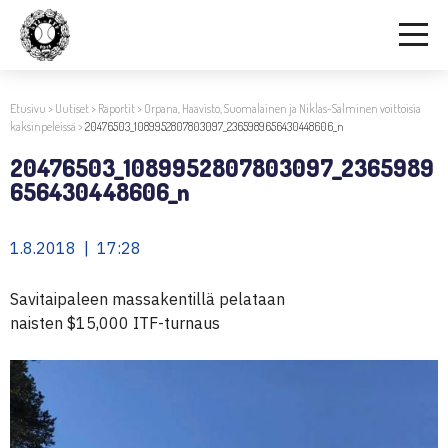
Etusivu
>
Uutiset
>
Raportit
>
Orpana, Haavisto, Suomalainen ja Niklas-Salminen voittoisia
kaksinpeleissä
>
20476503_1089952807803097_2365989656430448606_n
20476503_1089952807803097_2365989
656430448606_n
1.8.2018 | 17:28
Savitaipaleen massakentillä pelataan
naisten $15,000 ITF-turnaus