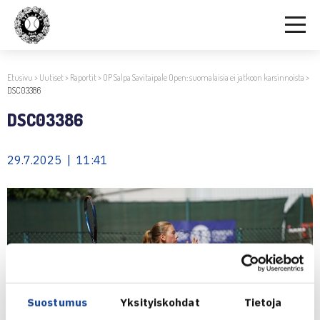
Etusivu
>
Uutiset
>
Raportit
>
OP Salpa Savitaipale Open: suomalaisia ei jatkoon karsinnoista
>
DSC03386
DSC03386
29.7.2025 | 11:41
Suostumus
Yksityiskohdat
Tietoja