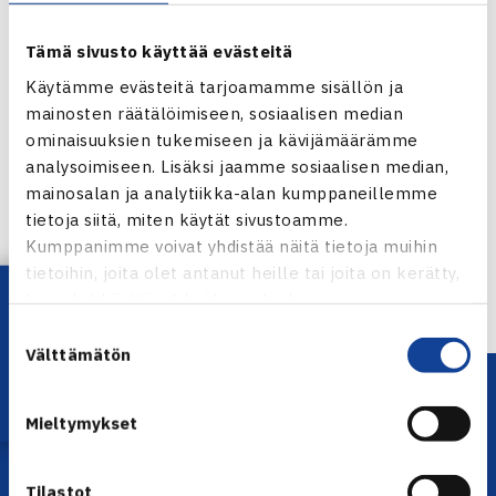
Tämä sivusto käyttää evästeitä
Käytämme evästeitä tarjoamamme sisällön ja
mainosten räätälöimiseen, sosiaalisen median
ominaisuuksien tukemiseen ja kävijämäärämme
Jaa:
analysoimiseen. Lisäksi jaamme sosiaalisen median,
mainosalan ja analytiikka-alan kumppaneillemme
tietoja siitä, miten käytät sivustoamme.
Kumppanimme voivat yhdistää näitä tietoja muihin
← Edellinen
tietoihin, joita olet antanut heille tai joita on kerätty,
Lataa OmaTennis!
kun olet käyttänyt heidän palvelujaan.
Suostumuksen
Välttämätön
valinta
Mieltymykset
Tilastot