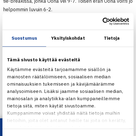
tie-breakissa, jonka Oona vei 9-7. Toisen erän Oona voitti jo
helpommin luvuin 6-2.
Tämä oli tyttöjen ensimmäinen kohtaaminen kaksinpelissä,
tätä ennen he olivat pelanneet vastakkain kahdesti
nelinpelissä.
Suostumus
Yksityiskohdat
Tietoja
Lauantaisessa loppuottelussa Oona kohtaa kisan
ykkössijoitetun Puolan Emma Zakordoniecin (TE 38).
Tämä sivusto käyttää evästeitä
TE14v Junior Tour -turnaus
Käytämme evästeitä tarjoamamme sisällön ja
4.-12.1.2014 Siauliai, Liettua
mainosten räätälöimiseen, sosiaalisen median
ominaisuuksien tukemiseen ja kävijämäärämme
Tyttöjen kaksinpeli
analysoimiseen. Lisäksi jaamme sosiaalisen median,
Välieriä: Oona Orpana (7.) – Elena Malygina Viro (8.) 76(7)
mainosalan ja analytiikka-alan kumppaneillemme
62
tietoja siitä, miten käytät sivustoamme.
Kumppanimme voivat yhdistää näitä tietoja muihin
Turnaus verkossa
tietoihin, joita olet antanut heille tai joita on kerätty,
kun olet käyttänyt heidän palvelujaan.
Jaa: