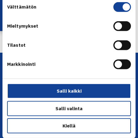
Lataa OmaTennis!
Suostumuksen
Välttämätön
valinta
Mieltymykset
← Edellinen
Seuraava uutinen: Pimiä ja Popov… →
Tilastot
Markkinointi
Salli kaikki
YHTEYSTIEDOT
Salli valinta
Olympiastadion, Paavo Nurmen tie 1, 00250 Helsinki
Kiellä
Puh. 010 574 3959
Toimiston puhelinajat: