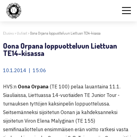
Etusivu
>
Uutiset
>
Oona Orpana loppuotteluun Liettuan TE14-kisassa
Oona Orpana loppuotteluun Liettuan
TE14-kisassa
10.1.2014 | 15:06
HVS:n
Oona Orpana
(TE 100) pelaa lauantaina 11.1.
Siauliaissa, Liettuassa 14-vuotiaiden TE Junior Tour -
turnauksen tyttöjen kaksinpelin loppuottelussa.
Seitsemänneksi sijoitetun Oonan ja kahdeksanneksi
sijoitetun Viron Elena Malyginan (TE 155)
semifinaaliottelun ensimmäisen erän voitto ratkesi vasta