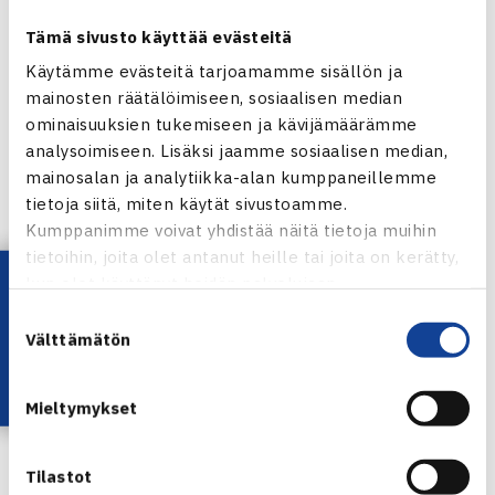
KOULULAISTEN MESTARUUSKILPAILUT
Tämä sivusto käyttää evästeitä
Käytämme evästeitä tarjoamamme sisällön ja
Sarjoja kilpailusta löytyy mini- ja miditenniksestä lukiossa
mainosten räätälöimiseen, sosiaalisen median
tai ammattikoulussa opiskeleville asti. Suurin osa sarjoista
ominaisuuksien tukemiseen ja kävijämäärämme
on jaettu tason mukaan, jotta jokaiselle löytyisi omaan
analysoimiseen. Lisäksi jaamme sosiaalisen median,
tasoon sopiva luokka. Lue lisää TennisÄssästä kilpailun
mainosalan ja analytiikka-alan kumppaneillemme
lisätiedoista.
tietoja siitä, miten käytät sivustoamme.
Kumppanimme voivat yhdistää näitä tietoja muihin
tietoihin, joita olet antanut heille tai joita on kerätty,
Alustava aikataulu
Lataa OmaTennis!
kun olet käyttänyt heidän palvelujaan.
Suostumuksen
26.12. on varapäivä eli ei pelata otteluita, ellei ole
Välttämätön
valinta
tarvetta
Karsinnat aloitetaan 27.12. klo 9
Pääsarjat aloitetaan 28.12. ja 29.12.
Mieltymykset
Kaikki loppuottelut pelataan 30.12.
Tilastot
Kilpailu on avoin kaikille eikä osallistumiseen tarvita