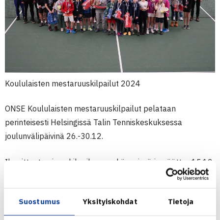
Koululaisten mestaruuskilpailut 2024
ONSE Koululaisten mestaruuskilpailut pelataan
perinteisesti Helsingissä Talin Tenniskeskuksessa
joulunvälipäivinä 26.-30.12.
Ilmoittautuminen kilpailuun on käynnissä ja päättyy 15.12.
Ilmoittaudu mukaan TennisÄssästä alla olevan linkin
kautta. Viime vuonna kilpailussa oli mukana yli 450
Suostumus
Yksityiskohdat
Tietoja
pelaajaa. Kyseessä on vuoden suurin junioreiden kilpailu.