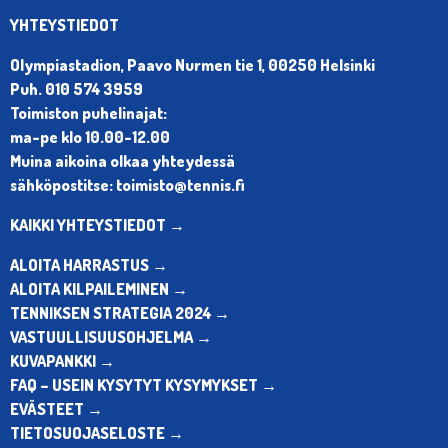
YHTEYSTIEDOT
Olympiastadion, Paavo Nurmen tie 1, 00250 Helsinki
Puh. 010 574 3959
Toimiston puhelinajat:
ma-pe klo 10.00-12.00
Muina aikoina olkaa yhteydessä
sähköpostitse: toimisto@tennis.fi
KAIKKI YHTEYSTIEDOT →
ALOITA HARRASTUS →
ALOITA KILPAILEMINEN →
TENNIKSEN STRATEGIA 2024 →
VASTUULLISUUSOHJELMA →
KUVAPANKKI →
FAQ – USEIN KYSYTYT KYSYMYKSET →
EVÄSTEET →
TIETOSUOJASELOSTE →