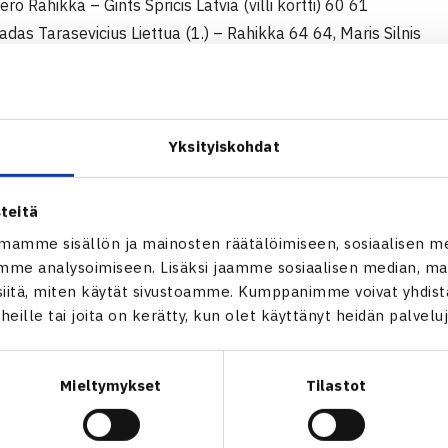
ero Rahikka – Gints Spricis Latvia (villi kortti) 60 61
Tadas Tarasevicius Liettua (1.) – Rahikka 64 64, Maris Silnis
mi Heinonen (4.) wo.
Klaus Berner – Kestutis Sinskas Liettua 62 61
Yksityiskohdat
: Stanislaw Malachowski Puola (4.) – Berner 62 63
exander Nizhnik Ukraina – Berner 61 63
teitä
mamme sisällön ja mainosten räätälöimiseen, sosiaalisen m
robin)
me analysoimiseen. Lisäksi jaamme sosiaalisen median, mai
en – Andrejs Punka Latvia 60 62
itä, miten käytät sivustoamme. Kumppanimme voivat yhdistää
igurds Abokins Latvia 60 60
t heille tai joita on kerätty, kun olet käyttänyt heidän palvelu
Mieltymykset
Tilastot
Peter J Buck Britannia/Rahikka (4.) – Valdis Goncars/Gints Spri
: Emilis Subata/Tadus Tarasevicius Liettua (1.) – Buck/Rahikka