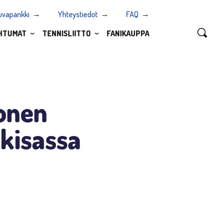
uvapankki
Yhteystiedot
FAQ
HTUMAT
TENNISLIITTO
FANIKAUPPA
konen
-kisassa