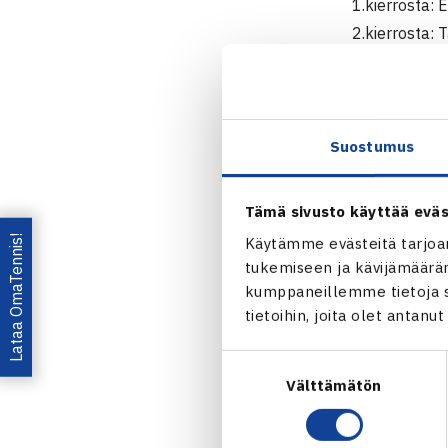
1.kierrosta: E
2.kierrosta: 
Latvia – Tom
M60
1.kierrosta: 
Suostumus
Puolivälieriä
Välieriä: Al
Tämä sivusto käyttää eväs
Lataa OmaTennis!
Käytämme evästeitä tarjoa
M75 (round 
tukemiseen ja kävijämääräm
Pekka Olkkon
kumppaneillemme tietoja si
Olkkonen – Z
tietoihin, joita olet antanu
Nelinpelit
Suostumuksen
Välttämätön
valinta
M50
1.kierrosta: 
Puolivälieriä