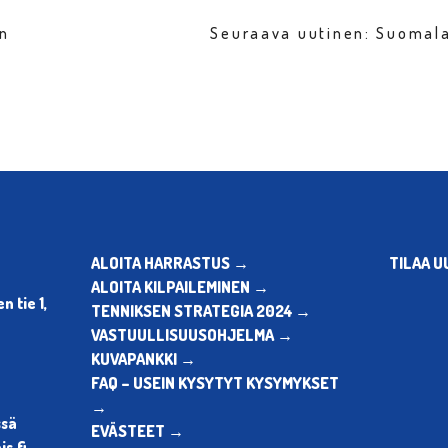
en
Seuraava uutinen: Suomala
ALOITA HARRASTUS →
TILAA U
ALOITA KILPAILEMINEN →
 tie 1,
TENNIKSEN STRATEGIA 2024 →
VASTUULLISUUSOHJELMA →
KUVAPANKKI →
FAQ – USEIN KYSYTYT KYSYMYKSET
→
ssä
EVÄSTEET →
s.fi