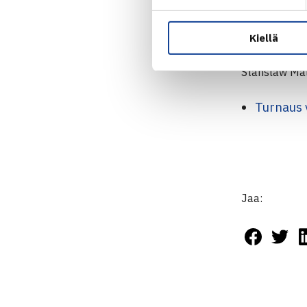
M60 (round 
Kiellä
Andrzej Nusz
Stanslaw Mal
Turnaus 
Jaa: