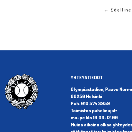
← Edellin
YHTEYSTIEDOT
Olympiastadion, Paavo Nurmen
00250 Helsinki
Puh. 010 574 3959
Toimiston puhelinajat:
ma-pe klo 10.00-12.00
Muina aikoina olkaa yhteyde
sähköpostitse: toimisto@tenni