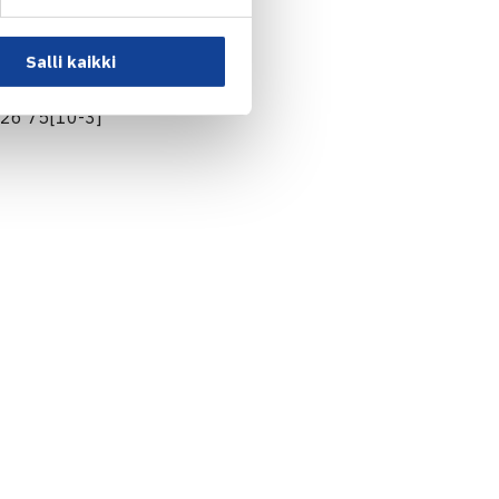
Salli kaikki
iettua 06 64 [10-5]
 26 75[10-3]