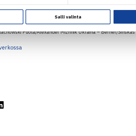
robin)
Salli valinta
kiewicz/Jacek Pietka Puola – Klaus Berner/Kestutis Sinskas L
achowski Puola/Alexander Mizhnik Ukraina – Berner/Sinskas
verkossa