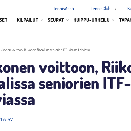
TennisÄssä
TennisClub
K
SET
KILPAILUT
SEURAT
HUIPPU-URHEILU
TAPA
lkkonen voittoon, Riikonen finaalissa seniorien ITF-kisassa Latviassa
onen voittoon, Rii
alissa seniorien ITF
viassa
 16:57