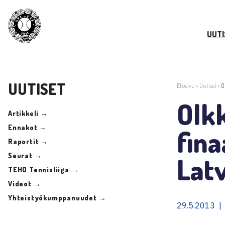
UUTI
UUTISET
Etusivu
>
Uutiset
>
O
Olkk
Artikkeli →
Ennakot →
fina
Raportit →
Seurat →
Lat
TEHO Tennisliiga →
Videot →
Yhteistyökumppanuudet →
29.5.2013 |