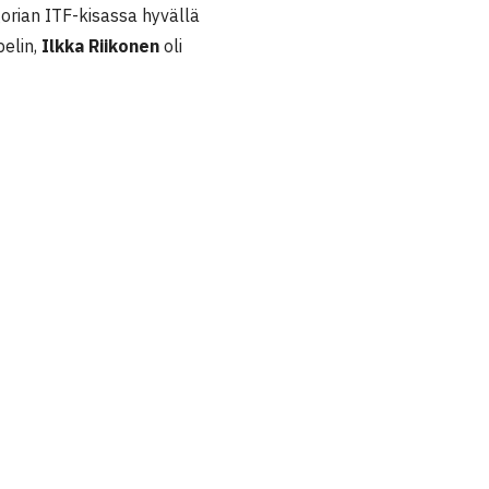
gorian ITF-kisassa
hyvällä
pelin,
Ilkka Riikonen
oli