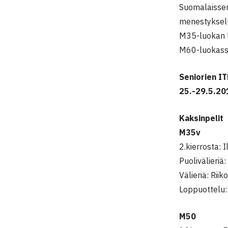
Suomalaisseni
menestyksel
M35-luokan 
M60-luokass
Seniorien IT
25.-29.5.20
Kaksinpelit
M35v
2.kierrosta: 
Puolivälieriä
Välieriä: Rii
Loppuottelu: 
M50