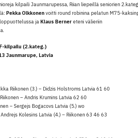
oreja kilpaili Jaunmarupessa, Riian liepeillä seniorien 2.kate
lä:
Pekka Olkkonen
voitti round robinina pelatun M75-kaksin
loppuottelussa ja
Klaus Berner
eteni välieriin
a.
F-kilpailu (2.kateg.)
13 Jaunmarupe, Latvia
Ilkka Riikonen (3.) – Didzis Holstroms Latvia 61 60
: Riikonen – Andris Krumins Latvia 62 60
konen – Sergejs Bogacovs Latvia (5.) wo
Andrejs Kolesins Latvia (4.) – Riikonen 63 46 63