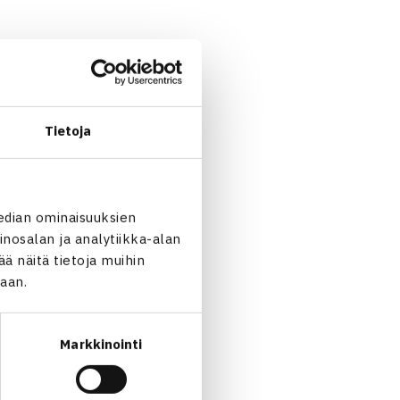
Tietoja
edian ominaisuuksien
nosalan ja analytiikka-alan
 näitä tietoja muihin
jaan.
Markkinointi
cis Latvia wo
 wo