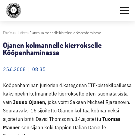
Etusivu
>
Uutiset
>
Ojanen kolmannelle kierrokselle Kööpenhaminassa
Ojanen kolmannelle kierrokselle
Kööpenhaminassa
25.6.2008 | 08:35
Kööpenhaminan juniorien 4.kategorian ITF-pistekilpailussa
kaksinpelin kolmannelle kierrokselle eteni suomalaisista
vain
Juuso Ojanen,
joka voitti Saksan Michael Rjazanovin.
Seuraavaksi 16.sijoitettu Ojanen kohtaa kolmanneksi
sijoitetun britti David Thomsonin. 14.sijoitettu
Tuomas
Manner
sen sijaan koki tappion Italian Danielle