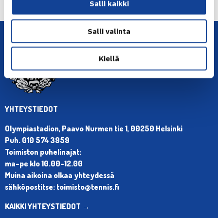
→
Salli kaikki
Salli valinta
Kiellä
YHTEYSTIEDOT
Olympiastadion, Paavo Nurmen tie 1, 00250 Helsinki
Puh. 010 574 3959
Toimiston puhelinajat:
ma-pe klo 10.00-12.00
Muina aikoina olkaa yhteydessä
sähköpostitse: toimisto@tennis.fi
KAIKKI YHTEYSTIEDOT →