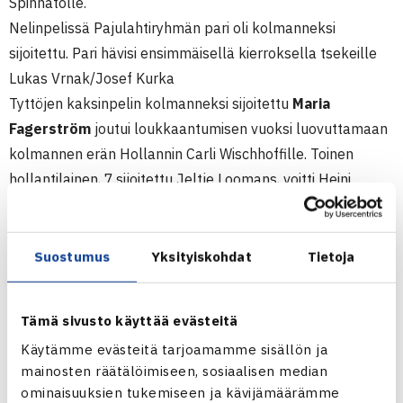
Spinnatolle.
Nelinpelissä Pajulahtiryhmän pari oli kolmanneksi
sijoitettu. Pari hävisi ensimmäisellä kierroksella tsekeille
Lukas Vrnak/Josef Kurka
Tyttöjen kaksinpelin kolmanneksi sijoitettu
Maria
Fagerström
joutui loukkaantumisen vuoksi luovuttamaan
kolmannen erän Hollannin Carli Wischhoffille. Toinen
hollantilainen, 7.sijoitettu Jeltje Loomans, voitti Heini
Salosen. Fagerströmin luovutuksen vuoksi tytöt joutuivat
vetäytymään nelinpelistä.
Suostumus
Yksityiskohdat
Tietoja
Juniorien 4.kategorian ITF-pistekilpailu
23.-29.6. Kööpenhamina, Tanska
Tämä sivusto käyttää evästeitä
Poikien kaksinpeli
Käytämme evästeitä tarjoamamme sisällön ja
2.kierrosta: Danielle Spinnato Italia – Tuomas Manner
mainosten räätälöimiseen, sosiaalisen median
(11.) 46 62 62, Juuso Ojanen (16.) – Michael Rjazanov
ominaisuuksien tukemiseen ja kävijämäärämme