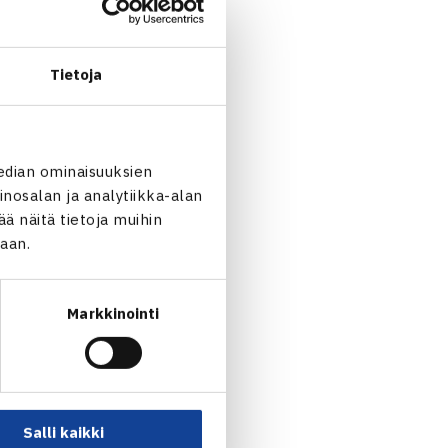
anssa (sivun keskimmäinen
Tietoja
edian ominaisuuksien
nosalan ja analytiikka-alan
 näitä tietoja muihin
jaan.
Markkinointi
lle tappio Tanskassa… →
Salli kaikki