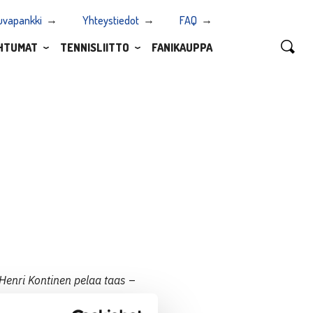
uvapankki
Yhteystiedot
FAQ
HTUMAT
TENNISLIITTO
FANIKAUPPA
Henri Kontinen pelaa taas
–
Jarmo Ahonen tekisi