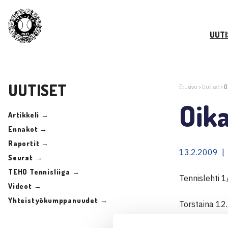
UUTI
UUTISET
Etusivu
>
Uutiset
>
O
Oika
Artikkeli →
Ennakot →
Raportit →
13.2.2009 |
Seurat →
TEHO Tennisliiga →
Tennislehti 1
Videot →
Yhteistyökumppanuudet →
Torstaina 12
artikkelissa 