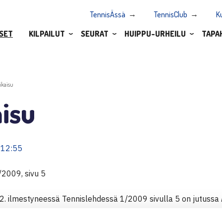
TennisÄssä
TennisClub
K
SET
KILPAILUT
SEURAT
HUIPPU-URHEILU
TAPA
ikaisu
isu
 12:55
/2009, sivu 5
.2. ilmestyneessä Tennislehdessä 1/2009 sivulla 5 on jutussa
virhe. Siinä todetaan, että Henri Kontisen fysiikkavalmentaja 