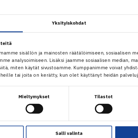
Jarkko Niemisen ja Emma Laineen lisäksi myös Juho Paukun k
pale ylhäältä).
sen yhteistyö päättyi 1,5 vuotta sitten.
Yksityiskohdat
toimitus pahoittelee virhettä.
teitä
mamme sisällön ja mainosten räätälöimiseen, sosiaalisen m
me analysoimiseen. Lisäksi jaamme sosiaalisen median, mai
itä, miten käytät sivustoamme. Kumppanimme voivat yhdistää
t heille tai joita on kerätty, kun olet käyttänyt heidän palvelu
Mieltymykset
Tilastot
en
Seuraava uutinen: Suomalaistytöi
Salli valinta