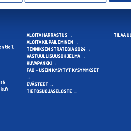
ALOITA HARRASTUS →
TILAA U
ALOITA KILPAILEMINEN →
 tie 1,
TENNIKSEN STRATEGIA 2024 →
VASTUULLISUUSOHJELMA →
KUVAPANKKI →
FAQ – USEIN KYSYTYT KYSYMYKSET
→
ssä
EVÄSTEET →
s.fi
TIETOSUOJASELOSTE →