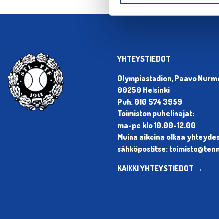
YHTEYSTIEDOT
Olympiastadion, Paavo Nurmen
00250 Helsinki
Puh. 010 574 3959
Toimiston puhelinajat:
ma-pe klo 10.00-12.00
Muina aikoina olkaa yhteyde
sähköpostitse: toimisto@tenni
KAIKKI YHTEYSTIEDOT →