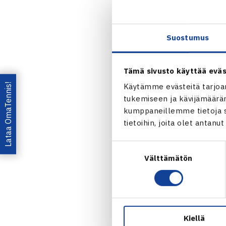
yhteistyötä 
palsta, 4.kap
Paukun ja Aho
Suostumus
Tennislehden 
Tämä sivusto käyttää eväs
Jaa:
Lataa OmaTennis!
Käytämme evästeitä tarjoa
tukemiseen ja kävijämääräm
kumppaneillemme tietoja si
tietoihin, joita olet antanu
Suostumuksen
Välttämätön
valinta
← Edellin
Kiellä