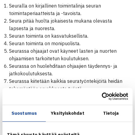
Seuralla on kirjallinen toimintalinja seuran
toimintaperiaatteista ja -tavoista.
Seura pitää huolta jokaisesta mukana olevasta
lapsesta ja nuoresta.
Seuran toiminta on kasvatuksellista.
Seuran toiminta on monipuolista.
Seurassa ohjaajat ovat käyneet lasten ja nuorten
ohjaamisen tarkoitetun koulutuksen.
Seurassa on huolehditaan ohjaajien täydennys- ja
jatkokoulutuksesta.
Seurassa kiitetään kaikkia seuratyöntekijöitä heidän
tekemästään arvokkaasta työstä.
Seuran alle 16 -vuotiaiden ryhmässä on sovittu
Pelisäännöt sekä lasten että lasten vanhempien
kanssa. 16-18 -vuotiaiden ryhmissä pelisäännöt on
Suostumus
Yksityiskohdat
Tietoja
sovittu nuorten ja valmentajien kesken.
Seurassa on nuorisotoiminnan organisoinnista vastaava
henkilö.
Tämä sivusto käyttää evästeitä