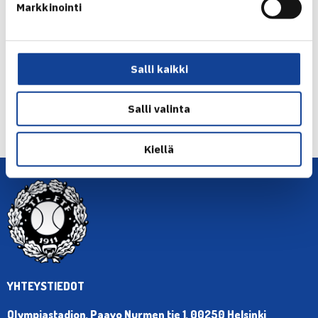
Markkinointi
Jaa:
Salli kaikki
← Edellinen
Salli valinta
Seuraava uutinen: Valmentajakoulutus →
Kiellä
YHTEYSTIEDOT
Olympiastadion, Paavo Nurmen tie 1, 00250 Helsinki