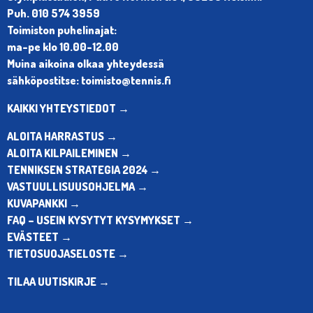
Puh. 010 574 3959
Toimiston puhelinajat:
ma-pe klo 10.00-12.00
Muina aikoina olkaa yhteydessä
sähköpostitse: toimisto@tennis.fi
KAIKKI YHTEYSTIEDOT →
ALOITA HARRASTUS →
ALOITA KILPAILEMINEN →
TENNIKSEN STRATEGIA 2024 →
VASTUULLISUUSOHJELMA →
KUVAPANKKI →
FAQ – USEIN KYSYTYT KYSYMYKSET →
EVÄSTEET →
TIETOSUOJASELOSTE →
TILAA UUTISKIRJE →